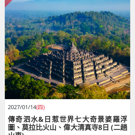
2027/01/14
(四)
傳奇泗水&日惹世界七大奇景婆羅浮
圖、莫拉比火山、偉大清真寺8日 (二趟