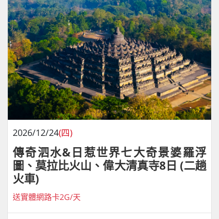
2026/12/24
(四)
傳奇泗水&日惹世界七大奇景婆羅浮
圖、莫拉比火山、偉大清真寺8日 (二趟
火車)
送實體網路卡2G/天