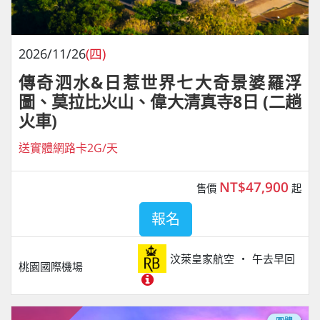
2026/11/26
(四)
傳奇泗水&日惹世界七大奇景婆羅浮
圖、莫拉比火山、偉大清真寺8日 (二趟
火車)
送實體網路卡2G/天
NT$47,900
售價
起
報名
汶萊皇家航空
午去早回
桃園國際機場