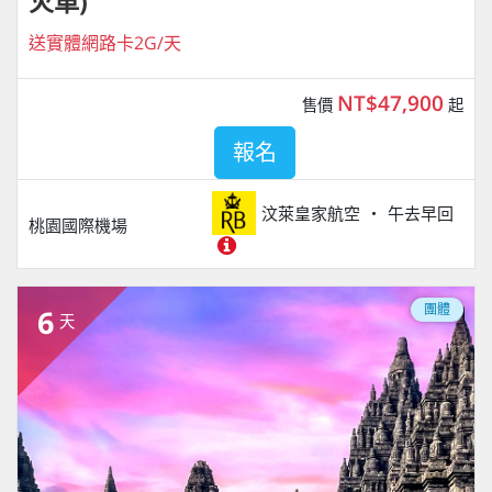
火車)
送實體網路卡2G/天
NT$47,900
售價
起
報名
汶萊皇家航空
午去早回
桃園國際機場
團體
6
天