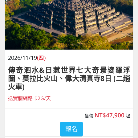
2026/11/19
(四)
傳奇泗水&日惹世界七大奇景婆羅浮
圖、莫拉比火山、偉大清真寺8日 (二趟
火車)
送實體網路卡2G/天
NT$47,900
售價
起
報名