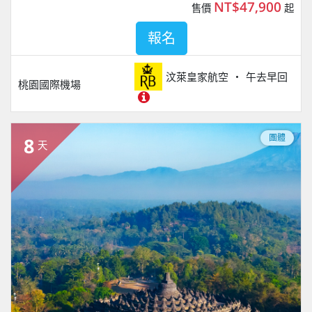
NT$47,900
售價
起
報名
汶萊皇家航空
午去早回
桃園國際機場
團體
8
天