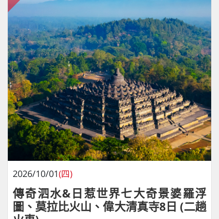
2026/10/01
(四)
傳奇泗水&日惹世界七大奇景婆羅浮
圖、莫拉比火山、偉大清真寺8日 (二趟