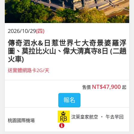
2026/10/29
(四)
傳奇泗水&日惹世界七大奇景婆羅浮
圖、莫拉比火山、偉大清真寺8日 (二趟
火車)
送實體網路卡2G/天
NT$47,900
售價
起
報名
汶萊皇家航空
午去早回
桃園國際機場