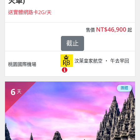
火車)
送實體網路卡2G/天
NT$46,900
售價
起
截止
汶萊皇家航空
午去早回
桃園國際機場
團體
6
天