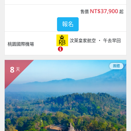
NT$37,900
售價
起
報名
汶萊皇家航空
午去早回
桃園國際機場
團體
8
天