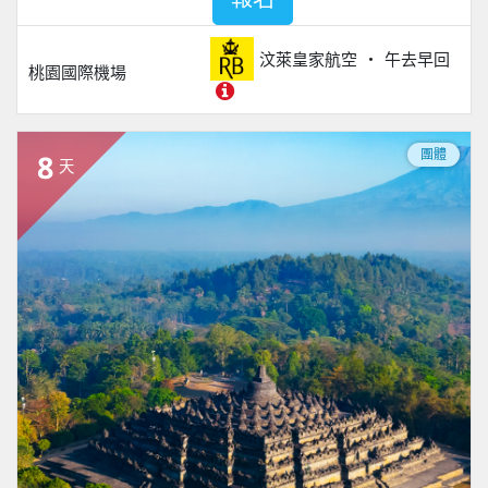
汶萊皇家航空
午去早回
桃園國際機場
團體
8
天