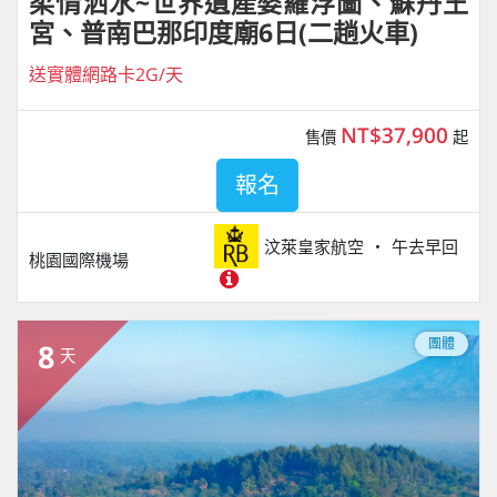
柔情泗水~世界遺產婆羅浮圖、蘇丹王
宮、普南巴那印度廟6日(二趟火車)
送實體網路卡2G/天
NT$37,900
售價
起
報名
汶萊皇家航空
午去早回
桃園國際機場
團體
8
天