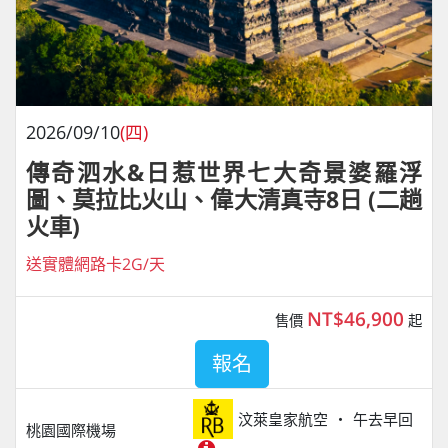
2026/09/10
(四)
傳奇泗水&日惹世界七大奇景婆羅浮
圖、莫拉比火山、偉大清真寺8日 (二趟
火車)
送實體網路卡2G/天
NT$46,900
售價
起
報名
汶萊皇家航空
午去早回
桃園國際機場