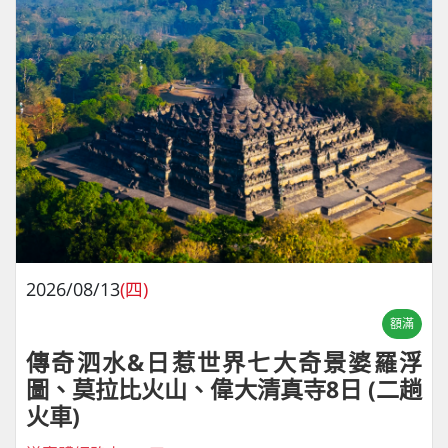
2026/08/13
(四)
額滿
傳奇泗水&日惹世界七大奇景婆羅浮
圖、莫拉比火山、偉大清真寺8日 (二趟
火車)