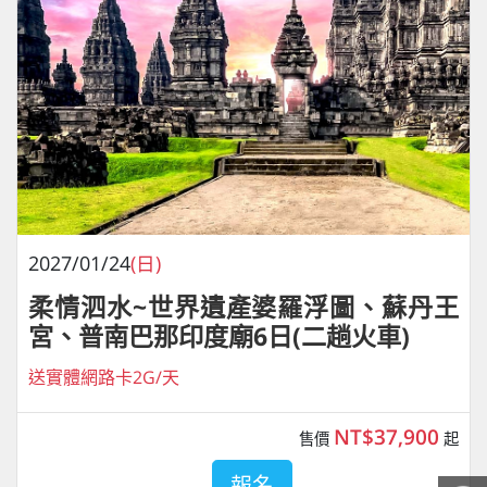
2027/01/24
(日)
柔情泗水~世界遺產婆羅浮圖、蘇丹王
宮、普南巴那印度廟6日(二趟火車)
送實體網路卡2G/天
NT$37,900
售價
起
報名