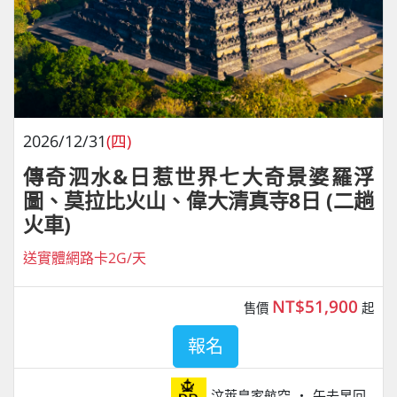
2026/12/31
(四)
傳奇泗水&日惹世界七大奇景婆羅浮
圖、莫拉比火山、偉大清真寺8日 (二趟
火車)
送實體網路卡2G/天
NT$51,900
售價
起
報名
汶萊皇家航空
午去早回