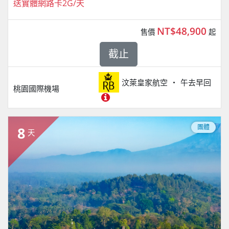
送實體網路卡2G/天
NT$48,900
售價
起
截止
汶萊皇家航空
午去早回
桃園國際機場
團體
8
天