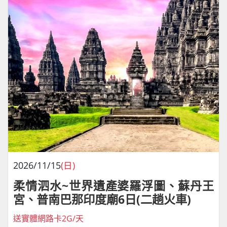
2026/11/15
(日)
柔情泗水~世界遺產婆羅浮圖、蘇丹王
宮、普南巴那印度廟6日(二趟火車)
送實體網路卡2G/天