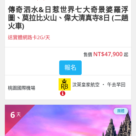
傳奇泗水&日惹世界七大奇景婆羅浮
圖、莫拉比火山、偉大清真寺8日 (二趟
火車)
送實體網路卡2G/天
NT$47,900
售價
起
報名
汶萊皇家航空
午去早回
桃園國際機場
團體
6
天