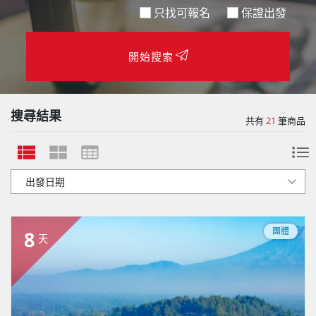
只找可報名
保證出發
開始搜索
搜尋結果
共有
21
筆商品
團體
8
天