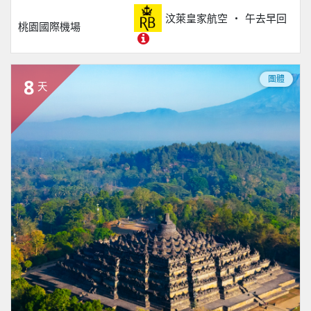
汶萊皇家航空
午去早回
桃園國際機場
團體
8
天