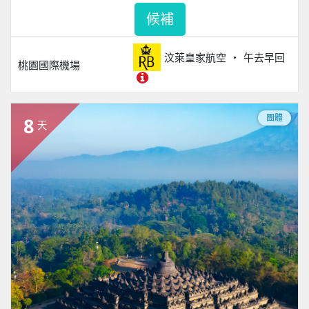
候補
汶萊皇家航空
午去早回
桃園國際機場
團體
8
天