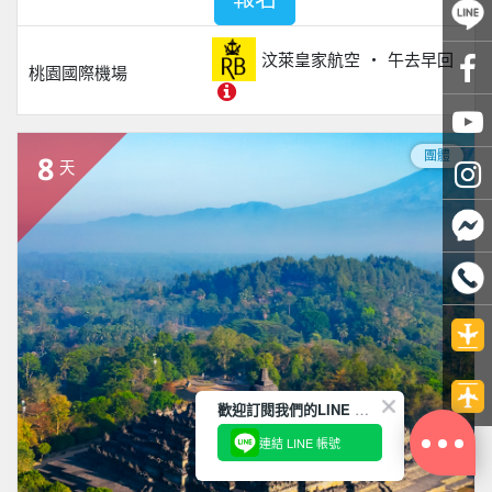
汶萊皇家航空
午去早回
桃園國際機場
團體
8
天
歡迎訂閱我們的LINE 官方帳號
連結 LINE 帳號