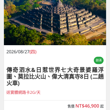
2026/08/27
(四)
額滿
傳奇泗水&日惹世界七大奇景婆羅浮
圖、莫拉比火山、偉大清真寺8日 (二趟
火車)
送實體網路卡2G/天
NT$46,900
售價
起