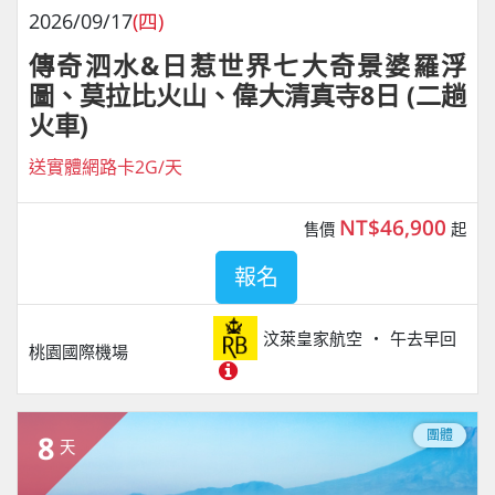
2026/09/17
(四)
傳奇泗水&日惹世界七大奇景婆羅浮
圖、莫拉比火山、偉大清真寺8日 (二趟
火車)
送實體網路卡2G/天
NT$46,900
售價
起
報名
汶萊皇家航空
午去早回
桃園國際機場
團體
8
天