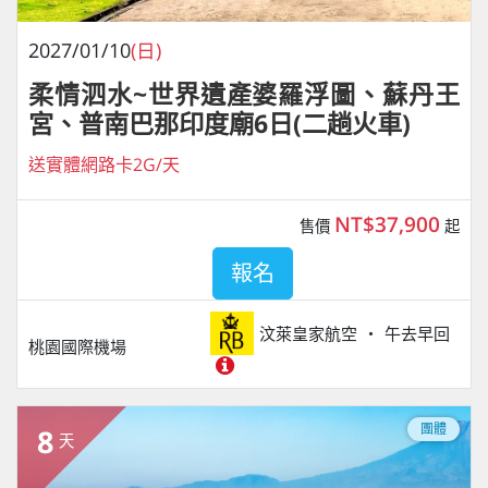
2027/01/10
(日)
柔情泗水~世界遺產婆羅浮圖、蘇丹王
宮、普南巴那印度廟6日(二趟火車)
送實體網路卡2G/天
NT$37,900
售價
起
報名
汶萊皇家航空
午去早回
桃園國際機場
團體
8
天