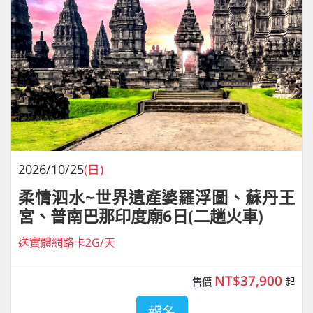
2026/10/25
(日)
柔情泗水~世界遺產婆羅浮圖、蘇丹王
宮、普南巴那印度廟6日(二趟火車)
送實體網路卡2G/天
NT$37,900
售價
起
報名