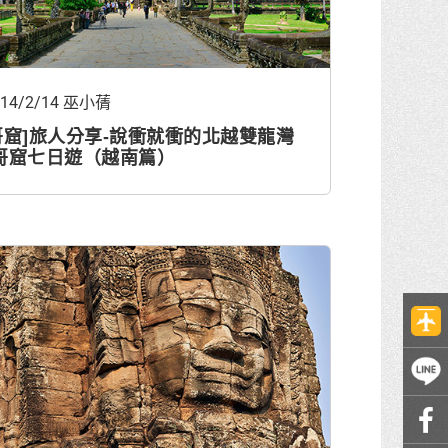
014/2/14 巫小蒨
哥窟]旅人分享-說衝就衝的北越雙龍灣
哥窟七日遊（越南篇）