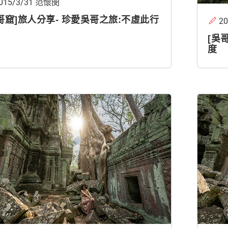
015/3/31 范懷閔
哥窟]旅人分享- 珍愛吳哥之旅:不虛此行
2
[吳
度