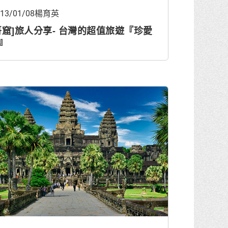
013/01/08楊育英
哥窟]旅人分享- 台灣的超值旅遊『珍愛
』