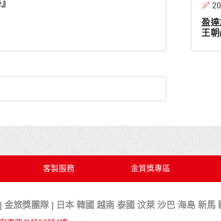
哥』
20
盈達
王朝
客製服務
金質獎專區
 金旅獎團隊 | 日本 韓國 越南 泰國 汶萊 沙巴 海島 新馬