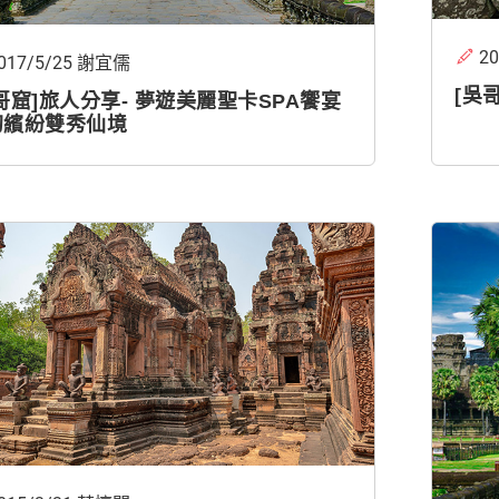
20
017/5/25 謝宜儒
[吳
哥窟]旅人分享- 夢遊美麗聖卡SPA饗宴
幻繽紛雙秀仙境