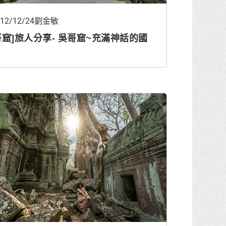
012/12/24劉金敏
哥窟]旅人分享- 吳哥窟~充滿神話的國