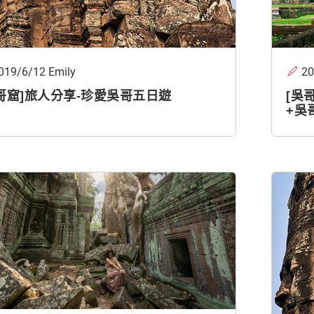
019/6/12 Emily
2
哥窟]旅人分享-珍愛吳哥五日遊
[吳
+吳