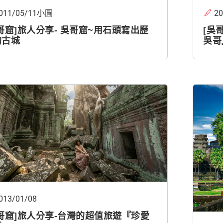
011/05/11小圓
2
哥窟]旅人分享- 吳哥窟~用石頭寫出歷
[吳
的古城
吳哥
013/01/08
哥窟]旅人分享-台灣的超值旅遊『珍愛