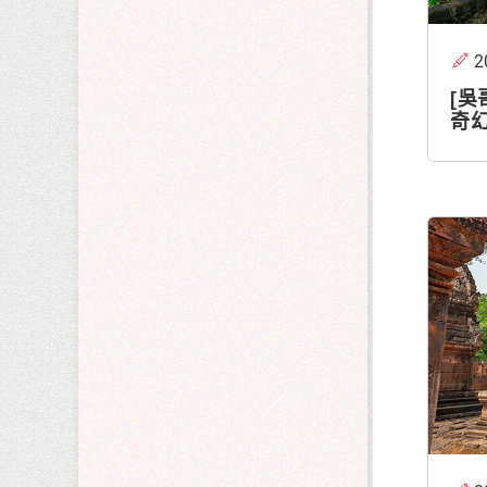
2
[吳
奇