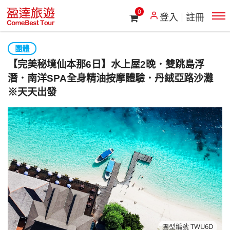
0
登入
註冊
團體
【完美秘境仙本那6日】水上屋2晚．雙跳島浮
潛．南洋SPA全身精油按摩體驗．丹絨亞路沙灘
※天天出發
團型編號 TWU6D