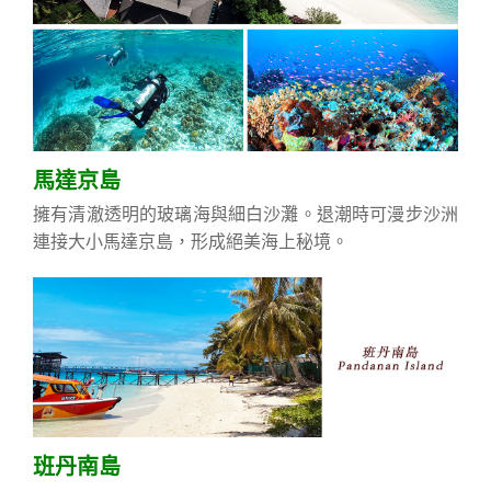
馬達京島
擁有清澈透明的玻璃海與細白沙灘。退潮時可漫步沙洲
連接大小馬達京島，形成絕美海上秘境。
班丹南島