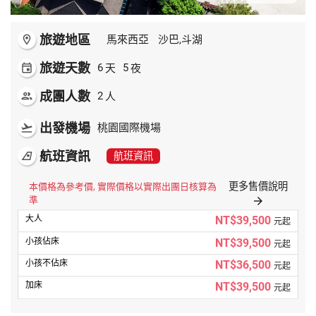
旅遊地區
room
馬來西亞
沙巴,斗湖
旅遊天數
天
夜
event
6
5
成團人數
人
people
2
出發機場
flight_takeoff
桃園國際機場
航班資訊
airlines
航班資訊
更多售價說明
本價格為參考價, 實際價格以實際出團日核算為
準
arrow_forward
NT$39,500
元起
NT$39,500
元起
NT$36,500
元起
NT$39,500
元起