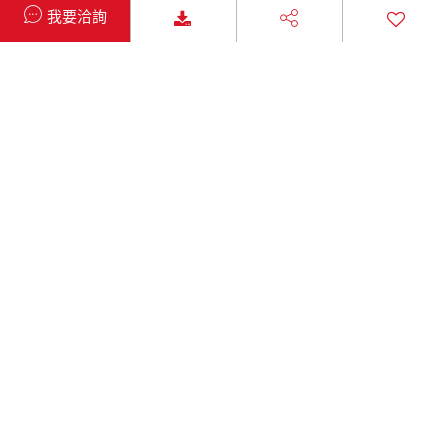
我要洽詢
每日行程
每日行程
展開全部詳細行程
expand_more
Day01
Day02
Day03
Day04
Day05