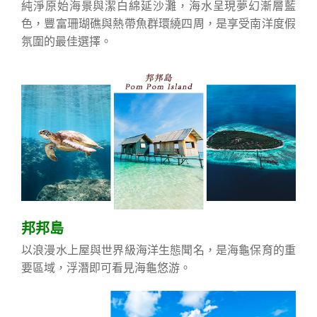
純淨原始海景與潔白綿延沙灘，海水呈現夢幻漸層藍
色，豐富珊瑚礁與熱帶魚群環繞四周，是享受南洋度假
氛圍的最佳選擇。
邦邦島
以浪漫水上屋與世界級海洋生態聞名，是海龜保育的重
要區域，浮潛即可看見海龜悠游。