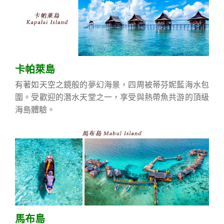
卡帕萊島
有著如天空之鏡般的夢幻海景，四周被蒂芬妮藍海水包
圍。受歡迎的潛水天堂之一，享受與熱帶魚共游的頂級
海島體驗。
馬布島