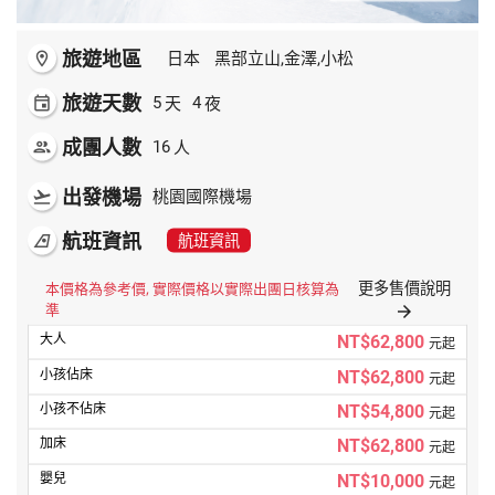
旅遊地區
room
日本
黑部立山,金澤,小松
旅遊天數
天
夜
event
5
4
成團人數
人
people
16
出發機場
flight_takeoff
桃園國際機場
航班資訊
airlines
航班資訊
更多售價說明
本價格為參考價, 實際價格以實際出團日核算為
準
arrow_forward
NT$62,800
元起
NT$62,800
元起
NT$54,800
元起
NT$62,800
元起
NT$10,000
元起