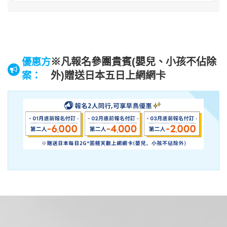
※凡報名參團貴賓(嬰兒、小孩不佔除
優惠方
外)贈送日本五日上網網卡
案：