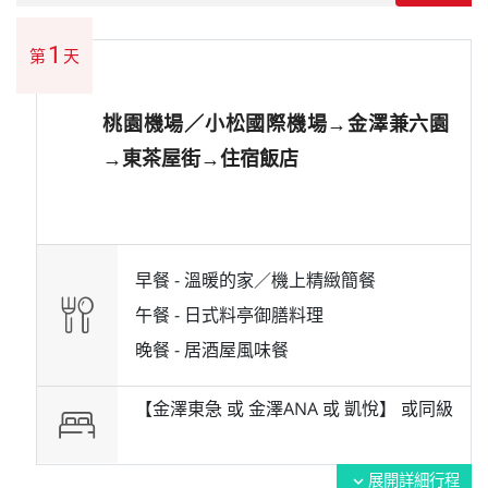
1
第
天
桃園機場／小松國際機場→金澤兼六園
→東茶屋街→住宿飯店
早餐 -
溫暖的家／機上精緻簡餐
午餐 -
日式料亭御膳料理
晚餐 -
居酒屋風味餐
【金澤東急 或 金澤ANA 或 凱悅】 或
同級
展開詳細行程
expand_more