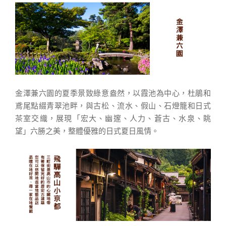
金澤兼六園的夏季景致綠意盎然，以霞池為中心，杜鵑和
鳶尾點綴青翠池畔，與古松、流水、假山、石燈籠和日式
茶室交織，展現「宏大、幽邃、人力、蒼古、水泉、眺
望」六勝之美，整體優雅的日式夏日風情。