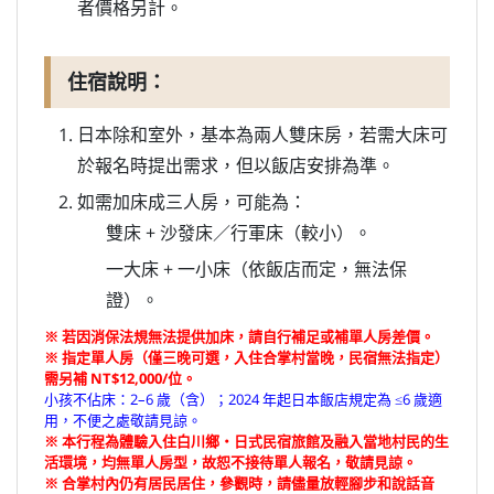
者價格另計。
住宿說明：
日本除和室外，基本為兩人雙床房，若需大床可
於報名時提出需求，但以飯店安排為準。
如需加床成三人房，可能為：
雙床 + 沙發床／行軍床（較小）。
一大床 + 一小床（依飯店而定，無法保
證）。
※ 若因消保法規無法提供加床，請自行補足或補單人房差價。
※ 指定單人房（僅三晚可選，入住合掌村當晚，民宿無法指定）
需另補 NT$12,000/位。
小孩不佔床：2–6 歲（含）；2024 年起日本飯店規定為 ≤6 歲適
用，不便之處敬請見諒。
※ 本行程為體驗入住白川鄉‧日式民宿旅館及融入當地村民的生
活環境，均無單人房型，故恕不接待單人報名，敬請見諒。
※ 合掌村內仍有居民居住，參觀時，請儘量放輕腳步和說話音