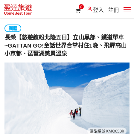
0
登入
註冊
團體
長榮【悠遊繽紛北陸五日】立山黑部、鐵道單車
~GATTAN GO!童話世界合掌村住1晚、飛驒高山
小京都、琵琶湖美景溫泉
團型編號 KMQ05BR