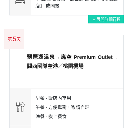
店】 或
同級
展開詳細行程
expand_more
5
第
天
琵琶湖溫泉→臨空 Premium Outlet→
關西國際空港／桃園機場
早餐 -
飯店內享用
午餐 -
方便逛街，敬請自理
晚餐 -
機上餐食