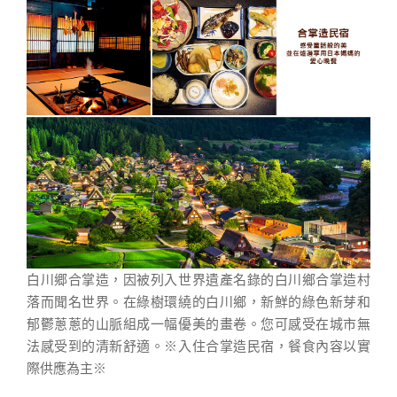
白川郷合掌造，因被列入世界遺產名錄的白川鄉合掌造村
落而聞名世界。在綠樹環繞的白川鄉，新鮮的綠色新芽和
郁鬱蔥蔥的山脈組成一幅優美的畫卷。您可感受在城市無
法感受到的清新舒適。
※入住合掌造民宿，餐食內容以實
際供應為主※