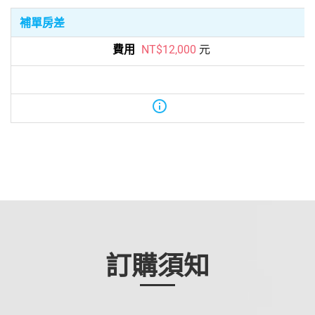
補單房差
元
NT$12,000
info
訂購須知