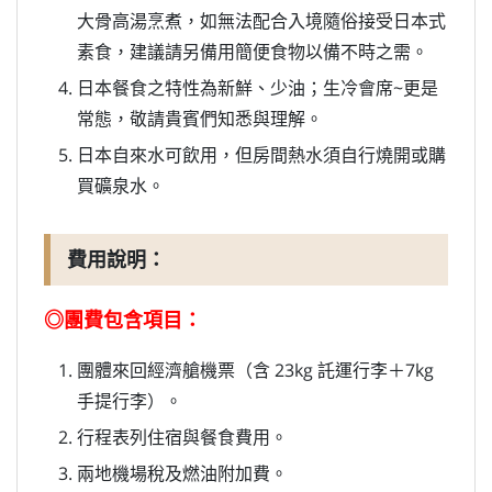
大骨高湯烹煮，如無法配合入境隨俗接受日本式
素食，建議請另備用簡便食物以備不時之需。
日本餐食之特性為新鮮、少油；生冷會席~更是
常態，敬請貴賓們知悉與理解。
日本自來水可飲用，但房間熱水須自行燒開或購
買礦泉水。
費用說明：
◎團費包含項目：
團體來回經濟艙機票（含 23kg 託運行李＋7kg
手提行李）。
行程表列住宿與餐食費用。
兩地機場稅及燃油附加費。