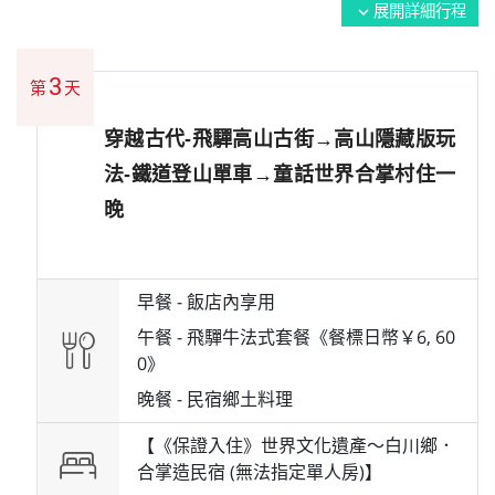
展開詳細行程
expand_more
3
第
天
穿越古代-飛驒高山古街→高山隱藏版玩
法-鐵道登山單車→童話世界合掌村住一
晚
早餐 -
飯店內享用
午餐 -
飛驒牛法式套餐《餐標日幣￥6, 60
0》
晚餐 -
民宿鄉土料理
【《保證入住》世界文化遺產～白川鄉．
合掌造民宿 (無法指定單人房)】