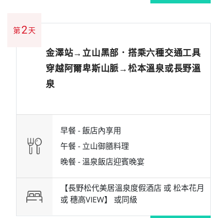
2
第
天
金澤站→立山黑部．搭乘六種交通工具
穿越阿爾卑斯山脈→松本溫泉或長野溫
泉
早餐 -
飯店內享用
午餐 -
立山御膳料理
晚餐 -
溫泉飯店迎賓晚宴
【長野松代美居溫泉度假酒店 或 松本花月
或 穗高VIEW】 或
同級