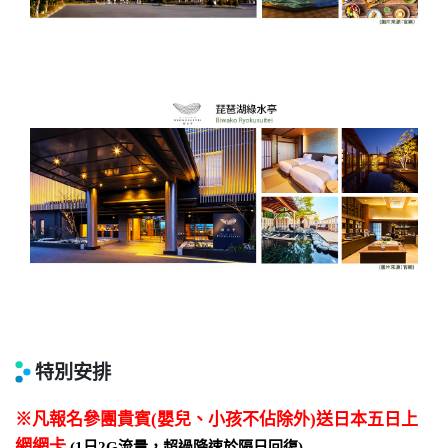
特別安排
※凡報名參團貴賓(嬰兒、小孩不佔除外)送日本五日上
網網卡
(1日2G流量，超過降速於隔日回復)