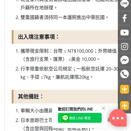
戶籍所在地辦理。
雙重國籍者須持同一本護照進出中華民國。
出入境注意事項：
攜帶現金限制：台幣 ≤ NT$100,000；外幣總值
（含旅行支票、匯票） ≤美金 10,000。
行李限重依航空公司規定；一般航空託運 20–30
kg、手提 ≤7kg，廉航託運限20kg。
其他備註：
歡迎訂閱我們的LINE 官方帳號
車輛大小由團員人數決定，敬請見諒。
連結 LINE 帳號
日本旅遊巴士司機每日行駛時間上限 10 小時
（含出發與回程時間）依規定執行。