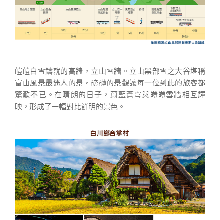
皚皚白雪鑄就的高牆，立山雪牆。立山黑部雪之大谷堪稱
富山風景最迷人的景，磅礴的景觀讓每一位到此的旅客都
驚歎不已。在晴朗的日子，蔚藍蒼穹與皚皚雪牆相互輝
映，形成了一幅對比鮮明的景色。