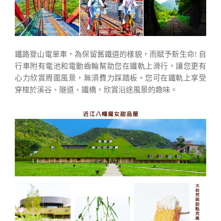
鐵路登山電單車，為保留舊鐵道的樣貌，而賦予新生命! 自
行車附有電池和電動齒輪幫助您在鐵軌上滑行，讓您更有
心力欣賞周圍風景，無須費力踩踏板。您可在鐵軌上享受
穿梭於溪谷、隧道、鐵橋，欣賞沿途風景的趣味。