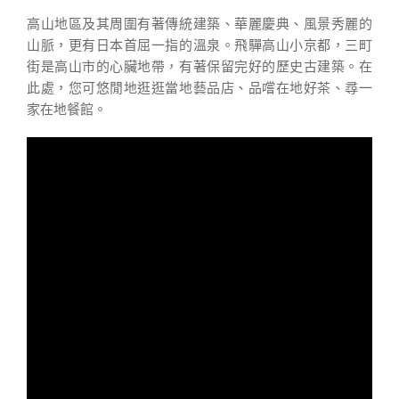
高山地區及其周圍有著傳統建築、華麗慶典、風景秀麗的
山脈，更有日本首屈一指的溫泉。
飛驒高山小京都，三町
街是高山市的心臟地帶，有著保留完好的歷史古建築。在
此處，您可悠閒地逛逛當地藝品店、品嚐在地好茶、尋一
家在地餐館。