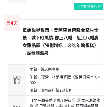
展開詳細行程
expand_more
4
第
天
童話世界散策、登瞭望台俯瞰合掌村全
景→城下町風情-郡上八幡→近江八幡魔
女甜品屋（特別贈送：必吃年輪蛋糕）
→琵琶湖溫泉
早餐 -
飯店內享用
午餐 -
飛驒牛朴葉燒御膳《餐標日幣￥3, 0
00》
晚餐 -
溫泉飯店懷石料理
【琵琶湖美爵溫泉度假飯店 或 琵琶湖綠水
亭 或 里湯昔話‧雄山莊 或 琵琶湖格蘭飯