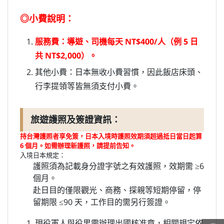
◎小費說明：
服務費：導遊、司機每天 NT$400/人（例 5 日
共 NT$2,000）。
其他小費：日本無收小費習慣，因此飯店床頭、
行李提領等皆無須支付小費。
旅遊護照及簽證資訊：
持台灣護照者享免簽，日本入境時護照效期須超過抵日當日起算
6 個月。如需辦理新護照，請提前告知。
入境日本規定：
護照須為記載身分證字號之有效護照，效期需 ≥6
個月。
赴日目的僅限觀光、商務、探親等短期停留，停
留期限 ≤90 天，工作目的需另行簽證。
現役軍人與役男需辦理出國核准章，相關規定依