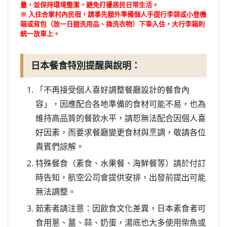
量，並保持環境整潔，避免打擾居民日常生活。
※ 入住合掌村內民宿，請事先額外準備個人手提行李袋或小登機
箱或背包（放一日盥洗用品、換洗衣物）下車入住，大行李箱則
統一放車上。
日本餐食特別提醒與說明：
「不再接受個人喜好調整餐廳設計的餐食內
容」，因應配合各地準備的食材可能不易，也為
維持高品質的餐飲水平，請恕無法配合因個人喜
好因素，而要求餐廳變更食材與烹調，敬請各位
貴賓們諒解。
特殊餐食（素食、水果餐、海鮮餐等）請於付訂
時告知，航空公司會提供安排，出發前提出可能
無法調整。
茹素者請注意：因飲食文化差異，日本素食者可
食用蔥、薑、蒜、奶蛋，湯底也大多使用柴魚或