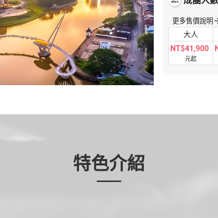
成團人
people
更多售價說明
arrow_f
大人
NT$41,900
元起
特色介紹