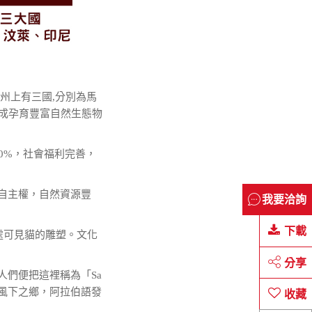
。州上有三國,分別為馬
形成孕育豐富自然生態物
0%，社會福利完善，
自主權，自然資源豐
我要洽詢
下載
處可見貓的雕塑。文化
分享
是人們便把這裡稱為「Sa
為風下之鄉，阿拉伯語發