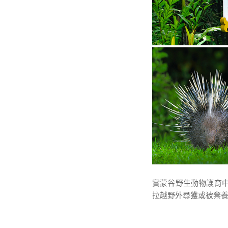
實蒙谷野生動物護育中心 
拉越野外尋獲或被棄