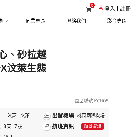
0
登入
註冊
遊
同業專區
聯絡我們
影音專區
中心、砂拉越
X汶萊生態
團型編號 KCH08
區
出發機場
汶萊
文萊
flight_takeoff
桃園國際機場
數
航班資訊
天
夜
8
7
airlines
航班資訊