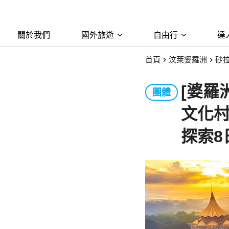
關於我們
國外旅遊
自由行
達
首頁
汶萊婆羅洲
砂
[婆羅
團體
文化
探索8