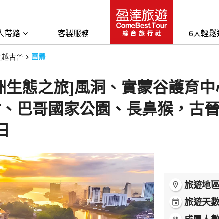
人帶路
客製服務
6人輕鬆
拉越古晉
團體
洲生態之旅]風洞、實蒙谷護育
村、巴哥國家公園、長鼻猴，古晉
日
旅遊地
room
旅遊天
event