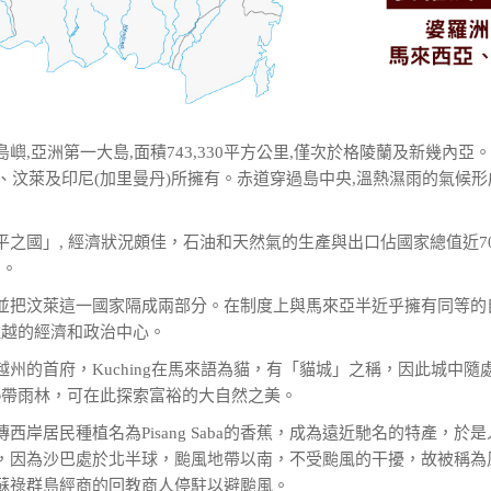
嶼,亞洲第一大島,面積743,330平方公里,僅次於格陵蘭及新幾內亞
)、汶萊及印尼(加里曼丹)所擁有。赤道穿過島中央,溫熱濕雨的氣候
平之國」, 經濟狀況頗佳，石油和天然氣的生產與出口佔國家總值近7
名。
並把汶萊這一國家隔成兩部分。在制度上與馬來亞半近乎擁有同等的
拉越的經濟和政治中心。
越州的首府，Kuching在馬來語為貓，有「貓城」之稱，因此城中隨
熱帶雨林，可在此探索富裕的大自然之美。
西岸居民種植名為Pisang Saba的香蕉，成為遠近馳名的特產，於
是，因為沙巴處於北半球，颱風地帶以南，不受颱風的干擾，故被稱
吸引蘇祿群島經商的回教商人停駐以避颱風。