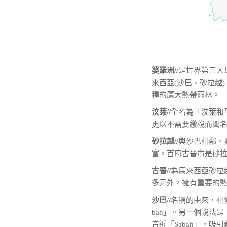
婆羅洲//
是世界第三大島
來西亞(沙巴、砂拉越
種的廣大熱帶雨林。
汶萊//
全名為「汶萊和
更以不需要繳稅而聞
砂拉越//
與沙巴相鄰，
富。首府古晉市是砂
古晉//
為馬來西亞砂拉
多元外，擁有重要的
沙巴//
名稱的由來，相傳
bah」。另一個說法
音近「Sabah」，