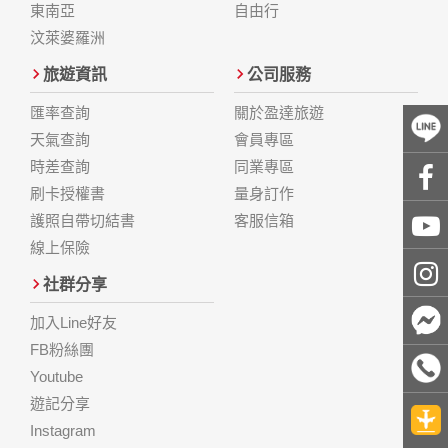
東南亞
自由行
汶萊婆羅洲
旅遊資訊
公司服務
匯率查詢
關於盈達旅遊
天氣查詢
會員專區
時差查詢
同業專區
刷卡授權書
量身訂作
護照自帶切結書
客服信箱
線上保險
社群分享
加入Line好友
FB粉絲團
Youtube
遊記分享
Instagram