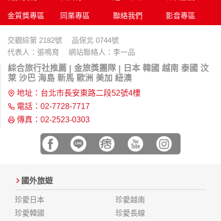
金質獎專區
同業專區
聯絡我們
影音專區
交觀綜第 2182號 品保北 0744號
代表人：張鳴育 網站聯絡人：李一品
綜合旅行社推薦 | 金旅獎團隊 | 日本 韓國 越南 泰國 汶
萊 沙巴 海島 新馬 歐洲 美加 紐澳
地址：台北市長安東路二段52號4樓
電話：02-7728-7717
傳真：02-2523-0303
國外旅遊
珍愛日本
珍愛越南
珍愛韓國
珍愛長線