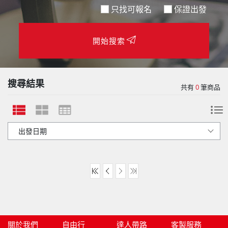
只找可報名
保證出發
開始搜索
搜尋結果
共有
0
筆商品
關於我們
自由行
達人帶路
客製服務