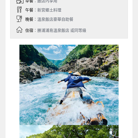
早餐
：飯店內享用
午餐
：新宮鄉土料理
晚餐
：溫泉飯店豪華自助餐
住宿
：勝浦浦島溫泉飯店 或同等級