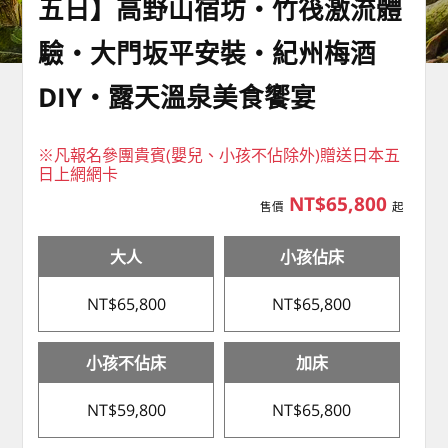
五日】高野山宿坊‧竹筏激流體
驗‧大門坂平安裝‧紀州梅酒
DIY‧露天溫泉美食饗宴
※凡報名參團貴賓(嬰兒、小孩不佔除外)贈送日本五
日上網網卡
NT$65,800
售價
起
大人
小孩佔床
NT$65,800
NT$65,800
小孩不佔床
加床
NT$59,800
NT$65,800