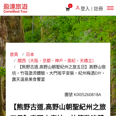
0
登入
註冊
首頁
日本
關西（大阪、京都、神戶、南紀、天橋立）
【熊野古道.高野山朝聖紀州之旅五日】高野山宿
坊‧竹筏激流體驗‧大門坂平安裝‧紀州梅酒DIY‧
露天溫泉美食饗宴
團號 KIX05260818A
【熊野古道.高野山朝聖紀州之旅