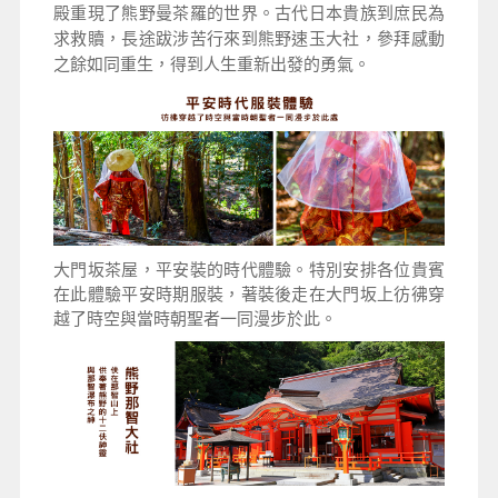
殿重現了熊野曼茶羅的世界。古代日本貴族到庶民為
求救贖，長途跋涉苦行來到熊野速玉大社，參拜感動
之餘如同重生，得到人生重新出發的勇氣。
大門坂茶屋，平安裝的時代體驗。特別安排各位貴賓
在此體驗平安時期服裝，著裝後走在大門坂上彷彿穿
越了時空與當時朝聖者一同漫步於此。