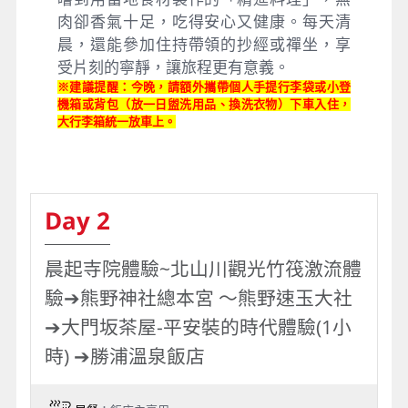
肉卻香氣十足，吃得安心又健康。每天清
晨，還能參加住持帶領的抄經或禪坐，享
受片刻的寧靜，讓旅程更有意義。
※建議提醒：今晚，請額外攜帶個人手提行李袋或小登
機箱或背包（放一日盥洗用品、換洗衣物）下車入住，
大行李箱統一放車上。
Day 2
晨起寺院體驗~北山川觀光竹筏激流體
驗➔熊野神社總本宮 ～熊野速玉大社
➔大門坂茶屋-平安裝的時代體驗(1小
時) ➔勝浦溫泉飯店