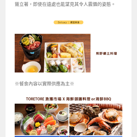
聳立著，即使在遠處也能望見其令人震懾的姿態。
※餐食內容以實際供應為主※