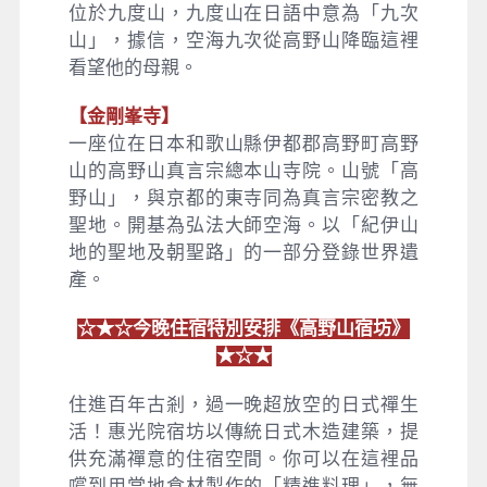
位於九度山，九度山在日語中意為「九次
山」，據信，空海九次從高野山降臨這裡
看望他的母親。
【金剛峯寺】
一座位在日本和歌山縣伊都郡高野町高野
山的高野山真言宗總本山寺院。山號「高
野山」，與京都的東寺同為真言宗密教之
聖地。開基為弘法大師空海。以「紀伊山
地的聖地及朝聖路」的一部分登錄世界遺
產。
☆★☆今晚住宿特別安排《高野山宿坊》
★☆★
住進百年古剎，過一晚超放空的日式禪生
活！惠光院宿坊以傳統日式木造建築，提
供充滿禪意的住宿空間。你可以在這裡品
嚐到用當地食材製作的「精進料理」，無