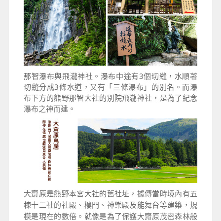
那智瀑布與飛瀧神社。瀑布中途有3個切縫，水順著
切縫分成3條水道，又有「三條瀑布」的別名。而瀑
布下方的熊野那智大社的別院飛瀧神社，是為了紀念
瀑布之神而建。
大齋原是熊野本宮大社的舊社址，據傳當時境內有五
棟十二社的社殿、樓門、神樂殿及能舞台等建築，規
模是現在的數倍。就像是為了保護大齋原茂密森林般