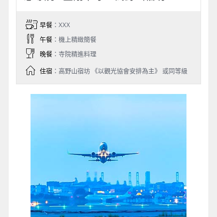
早餐
：XXX
午餐
：機上精緻簡餐
晚餐
：寺院精進料理
住宿
：高野山宿坊 《以觀光協會安排為主》 或同等級