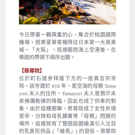
今日帶著一顆興奮的心，集合於桃園國際
機場，搭乘豪華客機飛往日本第一大商業
城－「大阪」，抵達關西海上空港後，在
導遊的帶領下順序出關。
【慈尊院】
位於町石道參拜道下方的一座真言宗寺
院。該寺建於 816 年，是空海的母親 Tama
yori 夫人的住所。Tamayori 夫人曾預示未
來佛彌勒佛的降臨，因此也成了供奉的對
象。由於這種關聯，慈尊院成了女性祈禱
受孕、分娩和母乳餵養等「母親」問題的
場所，這樣就有了整個庭園繪滿引人注目
的乳房形供品 (「繪馬」) 的習俗。慈尊院