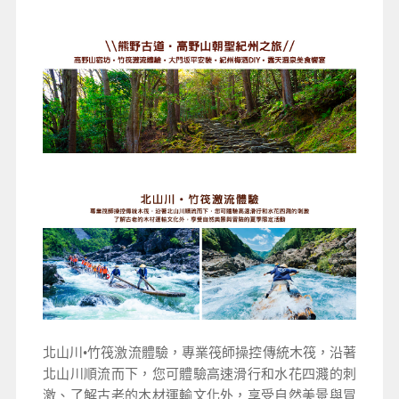
北山川•竹筏激流體驗，專業筏師操控傳統木筏，沿著
北山川順流而下，您可體驗高速滑行和水花四濺的刺
激、了解古老的木材運輸文化外，享受自然美景與冒