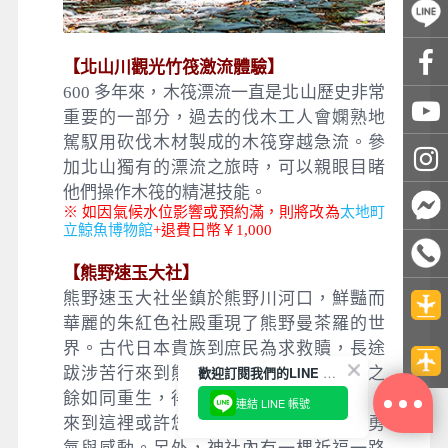
【
北山川觀光竹筏激流體驗
】
600 多年來，木筏漂流一直是北山歷史非常
重要的一部分，過去的伐木工人會嫻熟地
駕馭用砍伐木材製成的木筏穿越急流。參
加北山獨有的漂流之旅時，可以親眼目睹
他們操作木筏的精湛技能。
※ 如因氣候水位影響或預約滿，則將改為
太地町
立鯨魚博物館
+退費日幣￥1,000
【
熊野速玉大社
】
熊野速玉大社坐鎮於熊野川河口，鮮豔而
華麗的朱紅色社殿重現了熊野曼茶羅的世
界。古代日本貴族到庶民為求救贖，長途
歡迎訂閱我們的LINE 官方帳號
跋涉苦行來到熊野速玉大社，參拜感動之
餘如同重生，得到人生重新出發的勇氣，
連結 LINE 帳號
來到這裡或許您也可以得到喜獲重生的勇