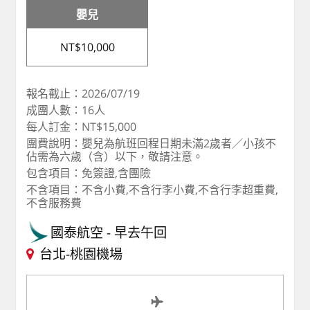
嬰兒
NT$10,000
報名截止：2026/07/19
成團人數：16人
每人訂金：NT$15,000
團費說明：嬰兒為航班回程日期未滿2歲者／小孩不
佔需為六歲（含）以下，敬請注意。
包含項目：免簽證,含團險
不含項目：不含小費,不含行李小費,不含行李超重費,
不含服務費
國泰航空
早去午回
台北-桃園機場