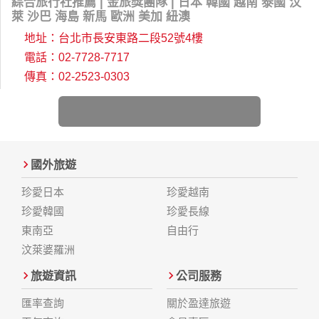
綜合旅行社推薦 | 金旅獎團隊 | 日本 韓國 越南 泰國 汶
萊 沙巴 海島 新馬 歐洲 美加 紐澳
地址：台北市長安東路二段52號4樓
電話：02-7728-7717
傳真：02-2523-0303
國外旅遊
珍愛日本
珍愛越南
珍愛韓國
珍愛長線
東南亞
自由行
汶萊婆羅洲
旅遊資訊
公司服務
匯率查詢
關於盈達旅遊