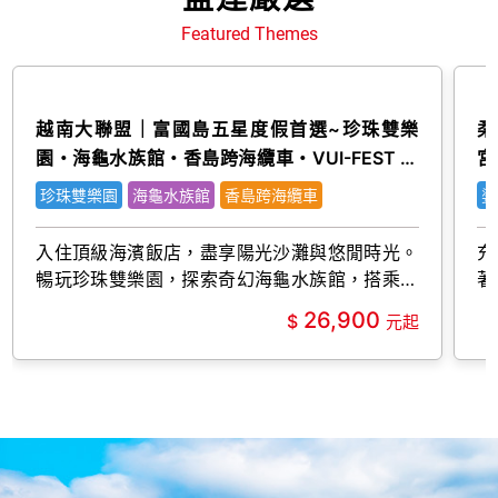
Featured Themes
越南大聯盟｜富國島五星度假首選~珍珠雙樂
柔
園・海龜水族館・香島跨海纜車・VUI-FEST 五
宮
日(嚴選)
珍珠雙樂園
海龜水族館
香島跨海纜車
婆
入住頂級海濱飯店，盡享陽光沙灘與悠閒時光。
充
暢玩珍珠雙樂園，探索奇幻海龜水族館，搭乘香
著
島跨海纜車俯瞰碧海藍天，夜訪VUI-FEST感受
26,900
繽紛海島風情。