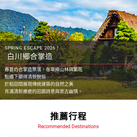
SPRING ESCAPE 2026！
白川鄉合掌造
春夏的合掌造聚落，在翠綠山林與繁花
點綴下顯得清新脫俗
於稻田間展現傳統建築的自然之美
充滿清新療癒的田園詩意與思古幽情。
推薦行程
越南魅力綻放！古街風情、美食飄香、壯麗自然交織，從下龍
日本文化之旅：從東京繁華到京都古樸.傳統文化與現代科技
灣到會安，帶您深入探索越南的精彩與浪漫！
Recommended Destinations
的旅遊天堂