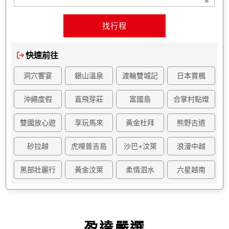
找行程
快速前往
洞穴饗宴
銀山溫泉
渡輪雙城記
日本賞楓
沖繩度假
直飛芽莊
富國島
合掌村點燈
雙國放心遊
享玩馬來
黃金杜拜
熊野古道
砂拉越
虎哩普吉島
沙巴+汶萊
浪漫中越
黑部壯麗行
黃金汶萊
柔情泗水
六星越南
盈達嚴選