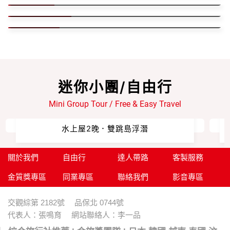
汶萊探秘黃金國度的壯麗景色
越南
日本
精選國外熱門行程
汶萊/沙巴/婆羅洲
元大卡友專區
迷你小團/自由行
Mini Group Tour / Free & Easy Travel
【完美秘境仙本那．2人成行】
水上屋2晚．雙跳島浮潛
關於我們
自由行
達人帶路
客製服務
金質獎專區
同業專區
聯絡我們
影音專區
交觀綜第 2182號 品保北 0744號
代表人：張鳴育 網站聯絡人：李一品