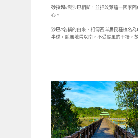
砂拉越//
與沙巴相鄰，並把汶萊這一國家隔
心。
沙巴//
名稱的由來，相傳西岸居民種植名為Pi
半球，颱風地帶以南，不受颱風的干擾，故