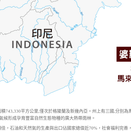
積743,330平方公里,僅次於格陵蘭及新幾內亞。州上有三國,分別為
的氣候形成孕育豐富自然生態物種的廣大熱帶雨林。
況頗佳，石油和天然氣的生產與出口佔國家總值近70%，社會福利完善