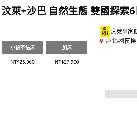
汶萊+沙巴 自然生態 雙國探索6
汶萊皇家
台北-桃園機
小孩不佔床
加床
NT$25,900
NT$27,900