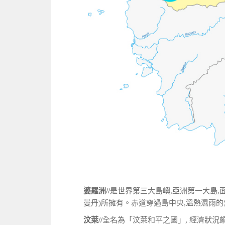
婆羅洲//
是世界第三大島嶼,亞洲第一大島,面
曼丹)所擁有。赤道穿過島中央,溫熱濕雨
汶萊//
全名為「汶萊和平之國」, 經濟狀