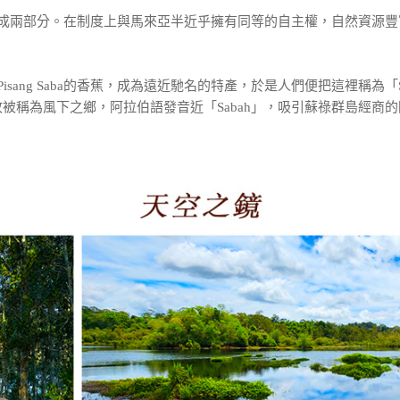
成兩部分。在制度上與馬來亞半近乎擁有同等的自主權，自然資源豐
sang Saba的香蕉，成為遠近馳名的特產，於是人們便把這裡稱為「
被稱為風下之鄉，阿拉伯語發音近「Sabah」，吸引蘇祿群島經商