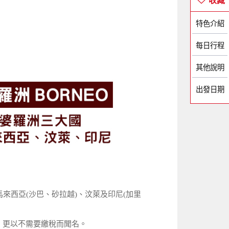
特色介紹
每日行程
其他說明
出發日期
馬來西亞(沙巴、砂拉越)、汶萊及印尼(加里
，更以不需要繳稅而聞名。