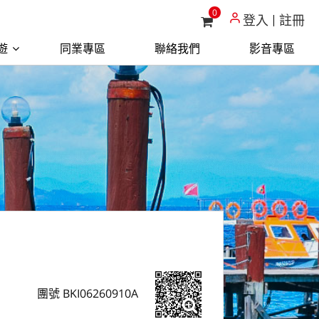
0
登入
註冊
遊
同業專區
聯絡我們
影音專區
團號 BKI06260910A