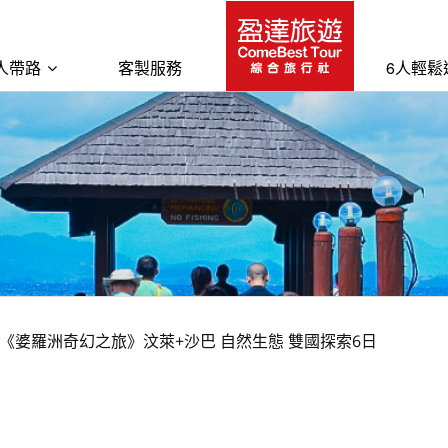
人帶路
客製服務
6人輕鬆
《婆羅洲奇幻之旅》汶萊+沙巴 自然生態 雙國探索6日