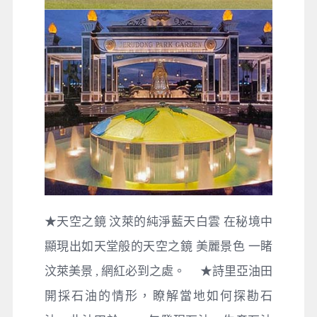
★天空之鏡 汶萊的純淨藍天白雲 在秘境中
顯現出如天堂般的天空之鏡 美麗景色 一睹
汶萊美景 , 網紅必到之處。 ★詩里亞油田
開採石油的情形，瞭解當地如何探勘石