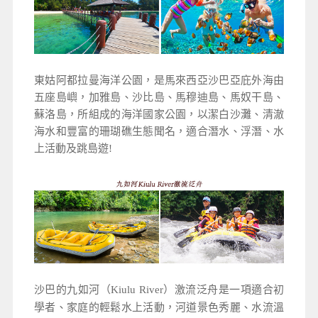
東姑阿都拉曼海洋公園，是馬來西亞沙巴亞庇外海由
五座島嶼，加雅島、沙比島、馬穆迪島、馬奴干島、
蘇洛島，所組成的海洋國家公園，以潔白沙灘、清澈
海水和豐富的珊瑚礁生態聞名，適合潛水、浮潛、水
上活動及跳島遊!
沙巴的九如河（Kiulu River）激流泛舟是一項適合初
學者、家庭的輕鬆水上活動，河道景色秀麗、水流溫