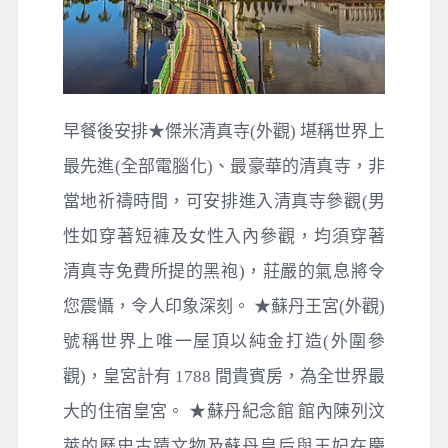
早餐後安排★傑米清真寺(外觀) 堪稱世界上
最先進(全部電腦化)、最豪華的清真寺，非
當地祈禱時間，可安排進入清真寺參觀(男
性如穿著短褲及女性入內參觀，均須穿著
清真寺免費所提的黑袍)，莊嚴的氣息將令
您震懾，令人印象深刻。
★蘇丹王宮(外觀)
號稱世界上唯一屋頂以純金打造(外圍參
觀)，皇宮計有 1788 間貴賓房，為全世界最
大的住宿皇宮。 ★蘇丹紀念館 館內陳列汶
萊的歷史古蹟文物及蘇丹皇后與王妃在慶