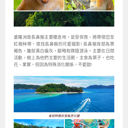
婆羅洲是長鼻猴主要棲息地，並受保育，將帶領您至
紅樹林帶，尋找長鼻猴的可愛蹤影! 長鼻猴背部為栗
褐色
，
腹部黃白偏灰，腳略有蹼擅游泳。主要在日間
活動
，
樹上為他們主要的生活圈，主食為葉子，也吃
花、果實，但因為特殊消化關係，不愛甜!