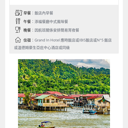
早餐
：飯店內早餐
午餐
：添福餐廳中式風味餐
晚餐
：因航班關係安排簡易宵夜餐
住宿
：Grand In Hotel 應時飯店或IBIS飯店或N°5 飯店
或溫德姆豪生亞庇中心酒店或同級