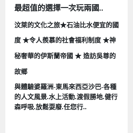
最超值的選擇一次玩兩國..
汶萊的
文化之旅
★石油比水便宜的國
度 ★令人羨慕的社會福利制度
★
神
★ 造訪吳尊的
秘奢華的伊斯蘭帝國
故鄉
與
體驗婆羅洲-東馬來西亞沙巴-各種
的人文風景.水上活動.渡假勝地.健行
森呼吸.放鬆耍廢.任您行..