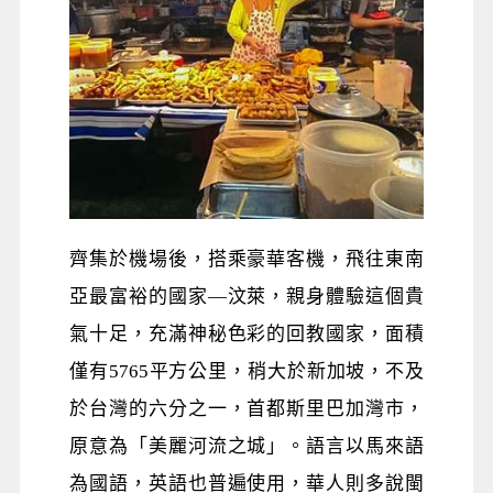
齊集於機場後，搭乘豪華客機，飛往東南
亞最富裕的國家—汶萊，親身體驗這個貴
氣十足，充滿神秘色彩的回教國家，面積
僅有5765平方公里，稍大於新加坡，不及
於台灣的六分之一，首都斯里巴加灣市，
原意為「美麗河流之城」。語言以馬來語
為國語，英語也普遍使用，華人則多說閩