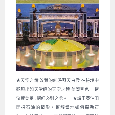
★天空之鏡 汶萊的純淨藍天白雲 在秘境中
顯現出如天堂般的天空之鏡 美麗景色 一睹
汶萊美景 , 網紅必到之處。 ★詩里亞油田
開採石油的情形，瞭解當地如何探勘石