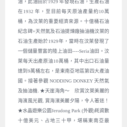
油，此油田於1929 年發現石油，生產石油
在1932 年，至目前每天原油產量約10萬
桶，為汶萊的重要經濟來源。十億桶石油
紀念碑+天然氣及石油提煉廠抽油機汶萊的
石油生產始於1929年，當時在汶萊發現了
一個儲量豐富的陸上油田----Seria油田。汶
萊每天出產原油10萬桶，其中出口石油量
達到9萬桶左右，是東南亞地區第四大產油
國。接著參觀 NODDING DONKEY 天然氣
及抽油機. ★天崖海角～ 欣賞汶萊美麗的
海濱風光觀, 賞海濱美麗夕陽，令人著迷！
★水晶遊樂公園Jerudong Park (外觀)耗資數
十億美元、占地三十甲，堪稱東南亞最