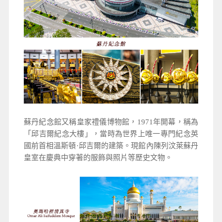
蘇丹紀念館又稱皇家禮儀博物館，1971年開幕，稱為
「邱吉爾紀念大樓」，當時為世界上唯一專門紀念英
國前首相溫斯頓·邱吉爾的建築。現館內陳列汶萊蘇丹
皇室在慶典中穿著的服飾與照片等歷史文物。