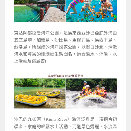
東姑阿都拉曼海洋公園，是馬來西亞沙巴亞庇外海由
五座島嶼，加雅島、沙比島、馬穆迪島、馬奴干島、
蘇洛島，所組成的海洋國家公園，以潔白沙灘、清澈
海水和豐富的珊瑚礁生態聞名，適合潛水、浮潛、水
上活動及跳島遊!
沙巴的九如河（Kiulu River）激流泛舟是一項適合初
學者、家庭的輕鬆水上活動，河道景色秀麗、水流溫