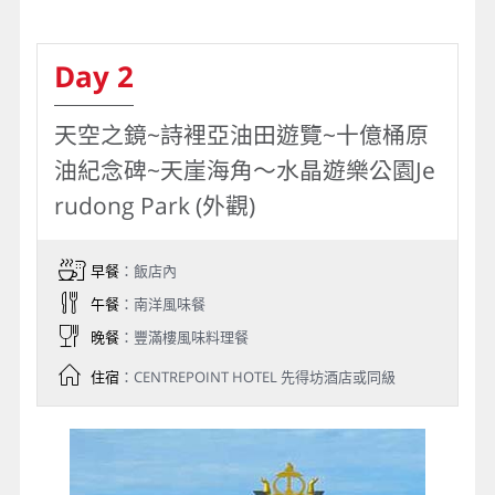
Day 2
天空之鏡~詩裡亞油田遊覽~十億桶原
油紀念碑~天崖海角～水晶遊樂公園Je
rudong Park (外觀)
早餐
：飯店內
午餐
：南洋風味餐
晚餐
：豐滿樓風味料理餐
住宿
：CENTREPOINT HOTEL 先得坊酒店或同級