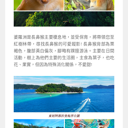
婆羅洲是長鼻猴主要棲息地，並受保育，將帶領您至
紅樹林帶，尋找長鼻猴的可愛蹤影! 長鼻猴背部為栗
褐色
，
腹部黃白偏灰，腳略有蹼擅游泳。主要在日間
活動
，
樹上為他們主要的生活圈，主食為葉子，也吃
花、果實，但因為特殊消化關係，不愛甜!