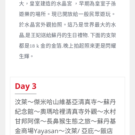
大，皇室建造的水晶宮 ，早期為皇室子孫
遊樂的場所。現已開放給一般民眾遊玩。
於水晶宮外觀拍照。這乃是世界最大的水
晶,是王妃送給蘇丹的生日禮物. 下面的支架
都是18 k 金的金箔.晚上拍起照來更是閃耀
生輝。
Day 3
汶萊～傑米哈山維基亞清真寺～蘇丹
紀念館～奧瑪哈裡清真寺外觀～水村
甘邦阿偞～長鼻猴生態之旅～蘇丹基
金商場Yayasan～汶萊/ 亞庇～飯店