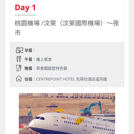
Day 1
桃園機場 /汶萊（汶萊國際機場）～夜
市
早餐
：
午餐
：機上餐食
晚餐
：翠香閣娘惹特色餐
住宿
：CENTREPOINT HOTEL 先得坊酒店或同級