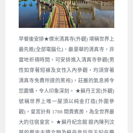
早餐後安排★傑米清真寺(外觀) 堪稱世界上
最先進(全部電腦化)、最豪華的清真寺，非
當地祈禱時間，可安排進入清真寺參觀(男
性如穿著短褲及女性入內參觀，均須穿著
清真寺免費所提的黑袍)，莊嚴的氣息將令
您震懾，令人印象深刻。
★蘇丹王宮(外觀)
號稱世界上唯一屋頂以純金打造(外圍參
觀)，皇宮計有 1788 間貴賓房，為全世界最
大的住宿皇宮。 ★蘇丹紀念館 館內陳列汶
萊的歷史古蹟文物及蘇丹皇后與王妃在慶