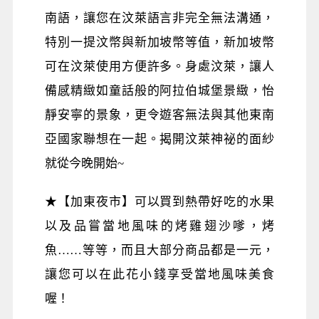
南語，讓您在汶萊語言非完全無法溝通，
特別一提汶幣與新加坡幣等值，新加坡幣
可在汶萊使用方便許多。身處汶萊，讓人
備感精緻如童話般的阿拉伯城堡景緻，怡
靜安寧的景象，更令遊客無法與其他東南
亞國家聯想在一起。揭開汶萊神祕的面紗
就從今晚開始~
★【加東夜市】可以買到熱帶好吃的水果
以及品嘗當地風味的烤雞翅沙嗲，烤
魚……等等，而且大部分商品都是一元，
讓您可以在此花小錢享受當地風味美食
喔！