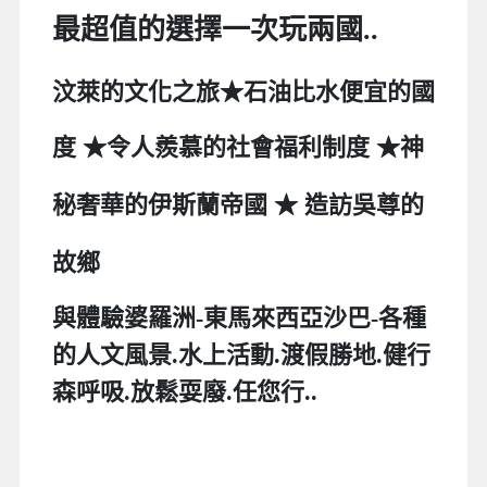
最超值的選擇一次玩兩國..
汶萊的
文化之旅
★石油比水便宜的國
度 ★令人羨慕的社會福利制度
★
神
★ 造訪吳尊的
秘奢華的伊斯蘭帝國
故鄉
與
體驗婆羅洲-東馬來西亞沙巴-各種
的人文風景.水上活動.渡假勝地.健行
森呼吸.放鬆耍廢.任您行..