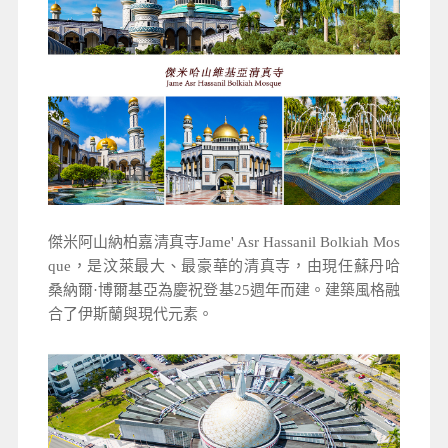
傑米阿山納柏嘉清真寺Jame' Asr Hassanil Bolkiah Mos
que，是汶萊最大、最豪華的清真寺，由現任蘇丹哈
桑納爾·博爾基亞為慶祝登基25週年而建。建築風格融
合了伊斯蘭與現代元素。