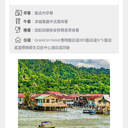
早餐
：飯店內早餐
午餐
：添福餐廳中式風味餐
晚餐
：因航班關係安排簡易宵夜餐
住宿
：Grand In Hotel 應時飯店或IBIS飯店或N°5 飯店
或溫德姆豪生亞庇中心酒店或同級