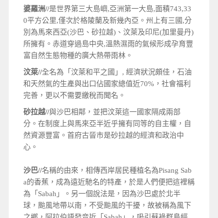
婆羅洲//
是世界第三大島嶼,亞洲第一大島,面積743,33
0平方公里,僅次於格陵蘭及新幾內亞。州上有三國,分
別為馬來西亞(沙巴、砂拉越)、汶萊及印尼(加里曼丹)
所擁有。赤道穿過島中央,溫熱濕雨的氣候形成孕育豐
富自然生態物種的廣大熱帶雨林。
汶萊//
全名為「汶萊和平之國」, 經濟狀況頗佳，石油
和天然氣的生產與出口佔國家總值近70%，社會福利
完善，更以不需要繳稅而聞名。
砂拉越//
與沙巴相鄰，並把汶萊這一國家隔成兩部
分。在制度上與馬來亞半近乎擁有同等的自主權，自
然資源豐富。首府古晉市是砂拉越的經濟和政治中
心。
沙巴//
名稱的由來，相傳西岸居民種植名為Pisang Sab
a的香蕉，成為遠近馳名的特產，於是人們便把這裡稱
為「Sabah」。另一個說法是，因為沙巴處於北半
球，颱風地帶以南，不受颱風的干擾，故被稱為風下
之鄉，阿拉伯語發音近「Sabah」，吸引蘇祿群島經