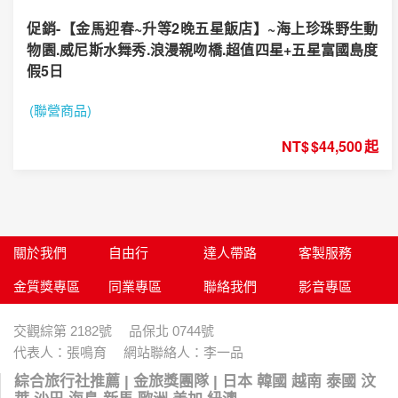
促銷-【金馬迎春~升等2晚五星飯店】~海上珍珠野生動
物園.威尼斯水舞秀.浪漫親吻橋.超值四星+五星富國島度
假5日
(聯營商品)
$44,500
關於我們
自由行
達人帶路
客製服務
金質獎專區
同業專區
聯絡我們
影音專區
交觀綜第 2182號 品保北 0744號
代表人：張鳴育 網站聯絡人：李一品
綜合旅行社推薦 | 金旅獎團隊 | 日本 韓國 越南 泰國 汶