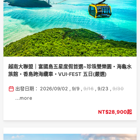
越南大聯盟｜富國島五星度假首選~珍珠雙樂園・海龜水
族館・香島跨海纜車・VUI-FEST 五日(嚴選)
出發日期：
2026/09/02
,
9/9
,
9/16
,
9/23
,
9/30
...more
$28,900起