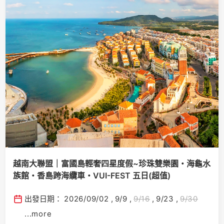
越南大聯盟｜富國島輕奢四星度假~珍珠雙樂園・海龜水
族館・香島跨海纜車・VUI-FEST 五日(超值)
出發日期：
2026/09/02
,
9/9
,
9/16
,
9/23
,
9/30
...more