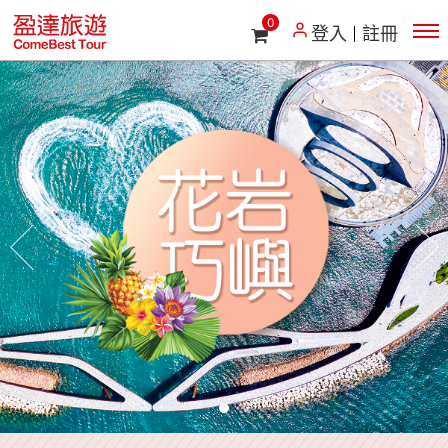
0
登入
註冊
往前
往