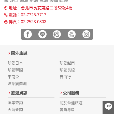
萊 沙巴 海島 新馬 歐洲 美加 紐澳
地址：台北市長安東路二段52號4樓
電話：02-7728-7717
傳真：02-2523-0303
國外旅遊
珍愛日本
珍愛越南
珍愛韓國
珍愛長線
東南亞
自由行
汶萊婆羅洲
旅遊資訊
公司服務
匯率查詢
關於盈達旅遊
天氣查詢
會員專區