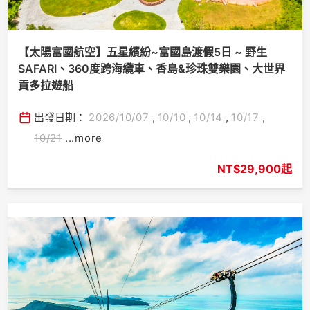
【太陽富國航空】五星繽紛~富國島渡假5日 ~ 野生
SAFARI、360度跨海纜車、香島&珍珠雙樂園、大世界
貢多拉遊船
出發日期：
2026/10/07
,
10/10
,
10/14
,
10/17
,
10/21
...more
$29,900起