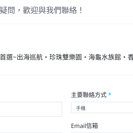
疑問，歡迎與我們聯絡！
首選~出海巡航・珍珠雙樂園・海龜水族館・香島
主要聯絡方式
*
Email信箱