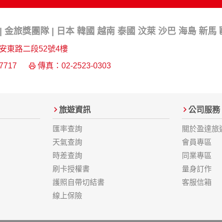
 金旅獎團隊 | 日本 韓國 越南 泰國 汶萊 沙巴 海島 新馬
安東路二段52號4樓
7717
傳真：02-2523-0303
旅遊資訊
公司服務
匯率查詢
關於盈達旅
天氣查詢
會員專區
時差查詢
同業專區
刷卡授權書
量身訂作
護照自帶切結書
客服信箱
線上保險