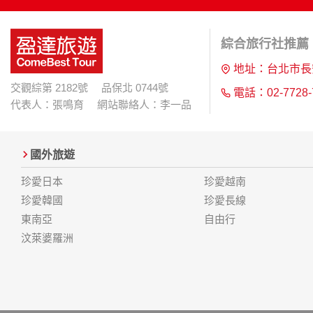
綜合旅行社推薦 |
地址：台北市長
交觀綜第 2182號 品保北 0744號
電話：02-7728-
代表人：張鳴育 網站聯絡人：李一品
國外旅遊
珍愛日本
珍愛越南
珍愛韓國
珍愛長線
東南亞
自由行
汶萊婆羅洲