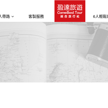
人帶路
客製服務
6人輕鬆