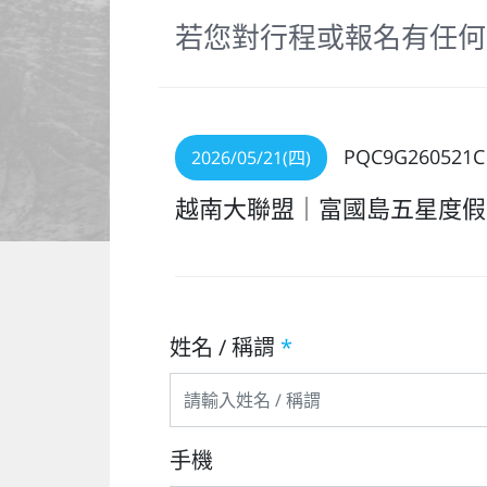
若您對行程或報名有任何
PQC9G260521C
2026/05/21(四)
越南大聯盟｜富國島五星度假
姓名 / 稱謂
*
手機