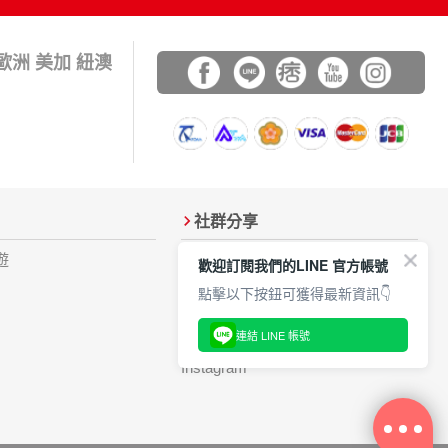
 歐洲 美加 紐澳
社群分享
遊
加入Line好友
歡迎訂閱我們的LINE 官方帳號
FB粉絲團
點擊以下按鈕可獲得最新資訊👇
Youtube
連結 LINE 帳號
遊記分享
Instagram