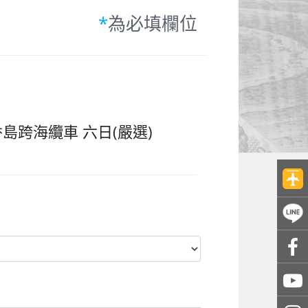
*
為必填欄位
跨海纜車 六日(嚴選)