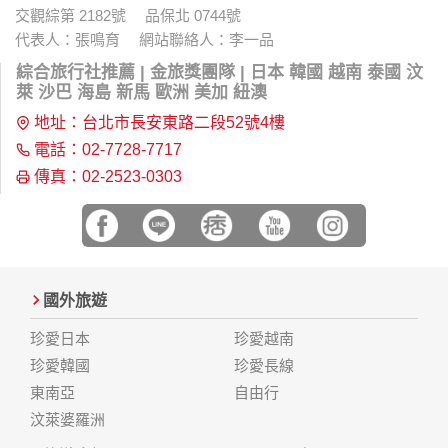
交觀綜第 2182號 品保北 0744號
代表人：張鳴育 網站聯絡人：李一品
綜合旅行社推薦 | 金旅獎團隊 | 日本 韓國 越南 泰國 汶
萊 沙巴 海島 新馬 歐洲 美加 紐澳
地址：台北市長安東路二段52號4樓
電話：02-7728-7717
傳真：02-2523-0303
國外旅遊
珍愛日本
珍愛越南
珍愛韓國
珍愛長線
東南亞
自由行
汶萊婆羅洲