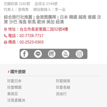
交觀綜第 2182號 品保北 0744號
代表人：張鳴育 網站聯絡人：李一品
綜合旅行社推薦 | 金旅獎團隊 | 日本 韓國 越南 泰國 汶
萊 沙巴 海島 新馬 歐洲 美加 紐澳
地址：台北市長安東路二段52號4樓
電話：02-7728-7717
傳真：02-2523-0303
國外旅遊
珍愛日本
珍愛越南
珍愛韓國
珍愛長線
東南亞
自由行
汶萊婆羅洲