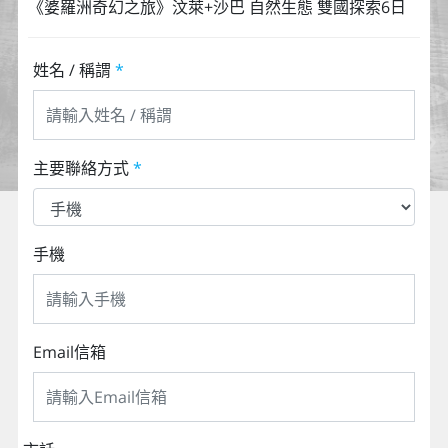
《婆羅洲奇幻之旅》汶萊+沙巴 自然生態 雙國探索6日
姓名 / 稱謂
*
主要聯絡方式
*
手機
Email信箱