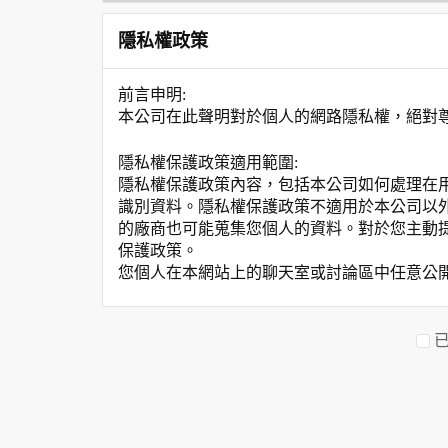
隱私權政策
前言申明:
本公司在此聲明對於個人的網路隱私權，絕對
隱私權保護政策適用範圍:
隱私權保護政策內容，包括本公司如何處理在
識別資料。隱私權保護政策不適用於本公司以
的廠商也可能蒐集您個人的資料。對於您主動
保護政策。
您個人在本網站上的聊天室或討論區中任意公
資料的蒐集與使用方式:
為了在本網站提供您最佳的互動性服務，可能
本網站在您使用服務信箱、問卷調查等互動性
於一般瀏覽時，伺服器會自行記錄相關行徑，包
參考依據，此記錄為內部應用，決不對外公布
為提供精確的服務，我們會將收集的問卷調查