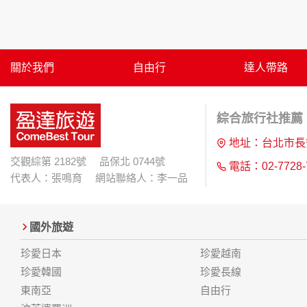
明文字，但不涉及特定個人之資料。
除非取得您的同意或其他法令之特別規定，本
在您於本網站註冊帳號、使用本網站相關產品
當客戶在本網站註冊時，我們會取得您的姓名
服務後，我們即取得您的資料。註冊時，本網
關於我們
自由行
達人帶路
登入使用我們的服務後，本網站即取得您的資
其他除了上述，會保留您在上網瀏覽或查詢時，
錄等。本網站會對個別連線者的瀏覽器予以標
綜合旅行社推薦 |
項記錄和您對應。請您注意，在本網站網刊登
網站有其個別的私權保護政策，其資料處理措
地址：台北市長
本網站將在事前或註冊登錄取得您的同意後，
交觀綜第 2182號 品保北 0744號
電話：02-7728-
郵件上提供您能隨時停止接收這些資料或電子
代表人：張鳴育 網站聯絡人：李一品
資料使用:
本公司不會向任何人出售或出借您的個人識別
國外旅遊
在以下情況下， 本公司會向其他人士或公司提
1.遵守法令或政府機關的要求；或我們發覺您
珍愛日本
珍愛越南
2.為了保護使用者個人隱私，我們無法為您查
珍愛韓國
珍愛長線
配合警政單位調查並提供所有相關資料，以協
東南亞
自由行
自我保護措施: