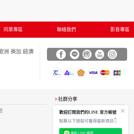
之其他用途。
站也可以從商業夥伴處取得個人資料。
等相關資料，當您註冊成功，並登入使用我們的
期、性別、行業等相關資料，當您註冊成功，並
同業專區
聯絡我們
影音專區
、使用時間、使用的瀏覽器、瀏覽及點選資料紀
告知您的個人資料，否則本網站不會也無法將此
 歐洲 美加 紐澳
您主動提供的個人資訊，這些廣告廠商、或連結
件上註明是由本公司發送，也會在該資料或電子
社群分享
特定使用指南。
遊
加入Line好友
歡迎訂閱我們的LINE 官方帳號
料時，請務必向警政單位提出告訴，我們將全力
FB粉絲團
點擊以下按鈕可獲得最新資訊👇
Youtube
連結 LINE 帳號