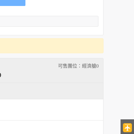
可售團位：經濟艙
0
)