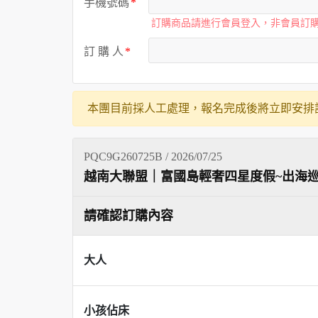
手機號碼
訂購商品請進行會員登入，非會員訂
訂 購 人
本團目前採人工處理，報名完成後將立即安排
PQC9G260725B / 2026/07/25
越南大聯盟｜富國島輕奢四星度假~出海巡
請確認訂購內容
大人
小孩佔床