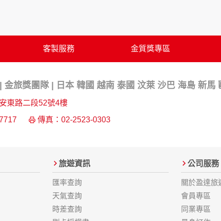
網站絕不會將您的個人資料揭露予第三人或使用於蒐集目的以外
、服務、活動或贈獎時，本網站會收集您的個人識別資料，本網
、電話、住址、身份證字號、電子郵件、出生日期、性別、行業
站取得您的姓名、電話、住址、身份證字號、電子郵件、出生日
客製服務
金質獎專區
料。
伺服器自行產生的相關記錄，包括您使用連線設備的 IP 位址
示，歸納使用者瀏覽器在本網站內部所瀏覽的網頁，除非您願意
 金旅獎團隊 | 日本 韓國 越南 泰國 汶萊 沙巴 海島 新馬
廣告之廠商，或與連結本網站，也可能蒐集您個人的資料。對於
施不適用本網站隱私權保護政策，本公司不負任何連帶責任。
安東路二段52號4樓
傳送商業性資料或電子郵件給您。本公司除了在該資料或電子郵
7717
傳真：02-2523-0303
郵件的方法及說明。
資料。
旅遊資訊
公司服務
供您的個人識別資料：
在網站上的行為違反本公司旗下網站的會員條款或產品、服務的
匯率查詢
關於盈達旅
詢其他使用者的帳號資料。若您有相關法律上問題需查閱他人資
天氣查詢
會員專區
助調查及破案！
時差查詢
同業專區