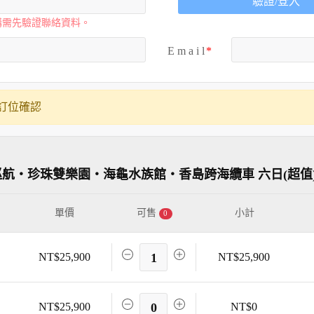
驗證/登入
購需先驗證聯絡資料。
E m a i l
訂位確認
航・珍珠雙樂園・海龜水族館・香島跨海纜車 六日(超值
單價
可售
小計
0
NT$25,900
1
NT$25,900
NT$25,900
0
NT$0