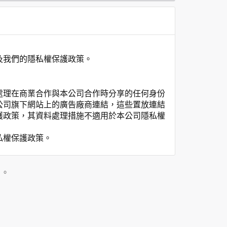
及我們的隱私權保護政策。
處理在商業合作與本公司合作時分享的任何身份
公司旗下網站上的廣告廠商連結，這些置放連結
護政策，其資料處理措施不適用於本公司隱私權
私權保護政策。
」。
用時間等。
覽及點選資料記錄等，做為我們增進網站服務的
供內部研究外，我們會視需要公佈統計數據及說