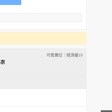
可售團位：經濟艙
19
小京