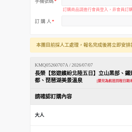
手機號碼
訂購商品請進行會員登入，非會員訂
訂 購 人
本團目前採人工處理，報名完成後將立即安排
KMQ05260707A / 2026/07/07
長榮【悠遊繽紛北陸五日】立山黑部、鐵道單
都、琵琶湖美景溫泉
[嬰兒為航班回程日期
請確認訂購內容
大人