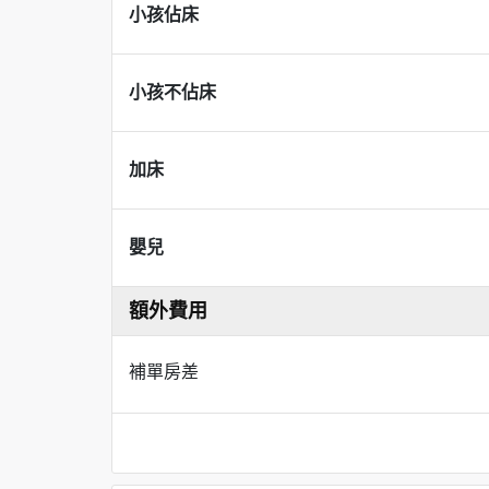
小孩佔床
小孩不佔床
加床
嬰兒
額外費用
補單房差