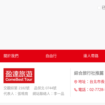
資料的蒐集與使用方式:
為了在本網站提供您最佳的互動性服務，可能
本網站在您使用服務信箱、問卷調查等互動性
於一般瀏覽時，伺服器會自行記錄相關行徑，包
參考依據，此記錄為內部應用，決不對外公布
為提供精確的服務，我們會將收集的問卷調查
明文字，但不涉及特定個人之資料。
除非取得您的同意或其他法令之特別規定，本
在您於本網站註冊帳號、使用本網站相關產品
當客戶在本網站註冊時，我們會取得您的姓名
服務後，我們即取得您的資料。註冊時，本網
關於我們
自由行
達人帶路
登入使用我們的服務後，本網站即取得您的資
其他除了上述，會保留您在上網瀏覽或查詢時，
錄等。本網站會對個別連線者的瀏覽器予以標
綜合旅行社推薦 |
項記錄和您對應。請您注意，在本網站網刊登
網站有其個別的私權保護政策，其資料處理措
地址：台北市長
本網站將在事前或註冊登錄取得您的同意後，
交觀綜第 2182號 品保北 0744號
電話：02-7728-
郵件上提供您能隨時停止接收這些資料或電子
代表人：張鳴育 網站聯絡人：李一品
資料使用: