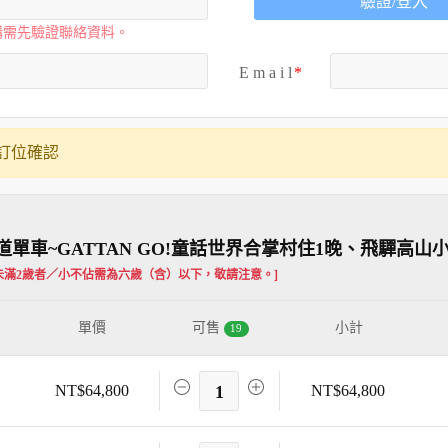
驗證/登入
購需先驗證聯絡資料。
E m a i l
訂位確認
車~GATTAN GO!童話世界合掌村住1晚、飛驒高山
未滿2歲者／小不佔需為六歲（含）以下，敬請注意。]
單價
可售
小計
19
NT$64,800
1
NT$64,800