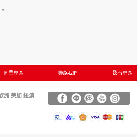
」。
用時間等。
覽及點選資料記錄等，做為我們增進網站服務的
供內部研究外，我們會視需要公佈統計數據及說
之其他用途。
站也可以從商業夥伴處取得個人資料。
等相關資料，當您註冊成功，並登入使用我們的
期、性別、行業等相關資料，當您註冊成功，並
同業專區
聯絡我們
影音專區
、使用時間、使用的瀏覽器、瀏覽及點選資料紀
告知您的個人資料，否則本網站不會也無法將此
 歐洲 美加 紐澳
您主動提供的個人資訊，這些廣告廠商、或連結
件上註明是由本公司發送，也會在該資料或電子