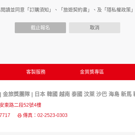
已閱讀並同意「訂購須知」、「旅遊契約書」、及「隱私權政策
會請您提供相關個人的資料，其範圍如下：
功能時，會保留您所提供的姓名、電子郵件地址、聯絡方式及使
括您使用連線設備的 IP 位址、使用時間、使用的瀏覽器、瀏
截止報名
取消
。
內容進行統計與分析，分析結果之統計數據或說明文字呈現，除
網站絕不會將您的個人資料揭露予第三人或使用於蒐集目的以外
、服務、活動或贈獎時，本網站會收集您的個人識別資料，本網
、電話、住址、身份證字號、電子郵件、出生日期、性別、行業
站取得您的姓名、電話、住址、身份證字號、電子郵件、出生日
客製服務
金質獎專區
料。
伺服器自行產生的相關記錄，包括您使用連線設備的 IP 位址
示，歸納使用者瀏覽器在本網站內部所瀏覽的網頁，除非您願意
 金旅獎團隊 | 日本 韓國 越南 泰國 汶萊 沙巴 海島 新馬
廣告之廠商，或與連結本網站，也可能蒐集您個人的資料。對於
施不適用本網站隱私權保護政策，本公司不負任何連帶責任。
安東路二段52號4樓
傳送商業性資料或電子郵件給您。本公司除了在該資料或電子郵
7717
傳真：02-2523-0303
郵件的方法及說明。