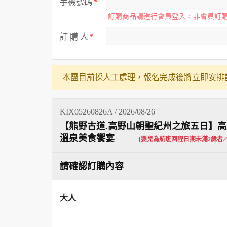
手機號碼
訂購商品請進行會員登入，非會員訂
訂 購 人
本團目前採人工處理，報名完成後將立即安排
KIX05260826A / 2026/08/26
【熊野古道.高野山朝聖紀州之旅五日】高
溫泉美食饗宴
[嬰兒為航班回程日期未滿2歲者
請確認訂購內容
大人