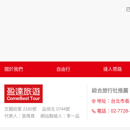
資料的蒐集與使用方式:
為了在本網站提供您最佳的互動性服務，可能
本網站在您使用服務信箱、問卷調查等互動性
於一般瀏覽時，伺服器會自行記錄相關行徑，包
參考依據，此記錄為內部應用，決不對外公布
為提供精確的服務，我們會將收集的問卷調查
明文字，但不涉及特定個人之資料。
除非取得您的同意或其他法令之特別規定，本
在您於本網站註冊帳號、使用本網站相關產品
當客戶在本網站註冊時，我們會取得您的姓名
服務後，我們即取得您的資料。註冊時，本網
關於我們
自由行
達人帶路
登入使用我們的服務後，本網站即取得您的資
其他除了上述，會保留您在上網瀏覽或查詢時，
錄等。本網站會對個別連線者的瀏覽器予以標
綜合旅行社推薦 |
項記錄和您對應。請您注意，在本網站網刊登
網站有其個別的私權保護政策，其資料處理措
地址：台北市長
本網站將在事前或註冊登錄取得您的同意後，
交觀綜第 2182號 品保北 0744號
電話：02-7728-
郵件上提供您能隨時停止接收這些資料或電子
代表人：張鳴育 網站聯絡人：李一品
資料使用: