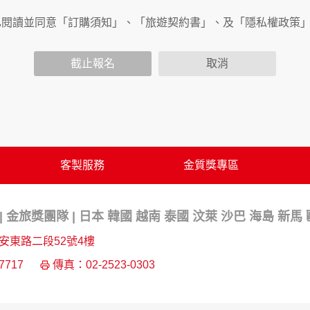
已閱讀並同意「訂購須知」、「旅遊契約書」、及「隱私權政策
會請您提供相關個人的資料，其範圍如下：
功能時，會保留您所提供的姓名、電子郵件地址、聯絡方式及使
括您使用連線設備的 IP 位址、使用時間、使用的瀏覽器、瀏
截止報名
取消
。
內容進行統計與分析，分析結果之統計數據或說明文字呈現，除
網站絕不會將您的個人資料揭露予第三人或使用於蒐集目的以外
、服務、活動或贈獎時，本網站會收集您的個人識別資料，本網
、電話、住址、身份證字號、電子郵件、出生日期、性別、行業
站取得您的姓名、電話、住址、身份證字號、電子郵件、出生日
客製服務
金質獎專區
料。
伺服器自行產生的相關記錄，包括您使用連線設備的 IP 位址
示，歸納使用者瀏覽器在本網站內部所瀏覽的網頁，除非您願意
 金旅獎團隊 | 日本 韓國 越南 泰國 汶萊 沙巴 海島 新馬
廣告之廠商，或與連結本網站，也可能蒐集您個人的資料。對於
施不適用本網站隱私權保護政策，本公司不負任何連帶責任。
安東路二段52號4樓
傳送商業性資料或電子郵件給您。本公司除了在該資料或電子郵
7717
傳真：02-2523-0303
郵件的方法及說明。