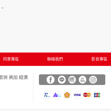
」。
用時間等。
覽及點選資料記錄等，做為我們增進網站服務的
供內部研究外，我們會視需要公佈統計數據及說
之其他用途。
站也可以從商業夥伴處取得個人資料。
等相關資料，當您註冊成功，並登入使用我們的
期、性別、行業等相關資料，當您註冊成功，並
同業專區
聯絡我們
影音專區
、使用時間、使用的瀏覽器、瀏覽及點選資料紀
告知您的個人資料，否則本網站不會也無法將此
 歐洲 美加 紐澳
您主動提供的個人資訊，這些廣告廠商、或連結
件上註明是由本公司發送，也會在該資料或電子