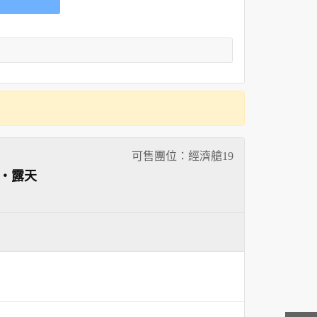
可售團位：經濟艙
19
Y‧露天