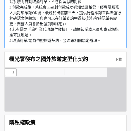
站系統將自動取消訂單，不會保留您的訂位。
3.付款完成後，系統會 mail封付款成功通知信函給您，經專屬服務
人員訂單確認OK後，最晚於出發前三天，提供行程確認單與團體行
程確認文件給您，您也可以在訂單查詢中得知(若行程確認單有變
更，業務人員會於出發前聯絡您)。
4.若有需要『旅行業代收轉付收據』，請通知業務人員郵寄到您指
定寄送地址。
5.取消訂單/退貨依照旅遊契約、金流等相關規定辦理。
觀光署發布之國外旅遊定型化契約
下載
隱私權政策