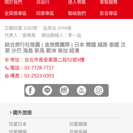
本網站在您使用服務信箱、問卷調查等互動性功能時，會保留
關於我們
自由行
達人帶路
客製服務
您所提供的姓名、電子郵件地址、聯絡方式及使用時間等。
金質獎專區
同業專區
聯絡我們
影音專區
於一般瀏覽時，伺服器會自行記錄相關行徑，包括您使用連線
設備的 IP 位址、使用時間、使用的瀏覽器、瀏覽及點選資料記
錄等，做為我們增進網站服務的參考依據，此記錄為內部應
交觀綜第 2182號 品保北 0744號
用，決不對外公布。
代表人：張鳴育 網站聯絡人：李一品
為提供精確的服務，我們會將收集的問卷調查內容進行統計與
分析，分析結果之統計數據或說明文字呈現，除供內部研究
綜合旅行社推薦 | 金旅獎團隊 | 日本 韓國 越南 泰國 汶
外，我們會視需要公佈統計數據及說明文字，但不涉及特定個
萊 沙巴 海島 新馬 歐洲 美加 紐澳
人之資料。
地址：台北市長安東路二段52號4樓
除非取得您的同意或其他法令之特別規定，本網站絕不會將您
的個人資料揭露予第三人或使用於蒐集目的以外之其他用途。
電話：02-7728-7717
在您於本網站註冊帳號、使用本網站相關產品、服務、活動或
傳真：02-2523-0303
贈獎時，本網站會收集您的個人識別資料，本網站也可以從商
業夥伴處取得個人資料。
當客戶在本網站註冊時，我們會取得您的姓名、電話、住址、
身份證字號、電子郵件、出生日期、性別、行業等相關資料，
當您註冊成功，並登入使用我們的服務後，我們即取得您的資
料。註冊時，本網站取得您的姓名、電話、住址、身份證字
國外旅遊
號、電子郵件、出生日期、性別、行業等相關資料，當您註冊
成功，並登入使用我們的服務後，本網站即取得您的資料。
珍愛日本
珍愛越南
其他除了上述，會保留您在上網瀏覽或查詢時，伺服器自行產
珍愛韓國
珍愛長線
生的相關記錄，包括您使用連線設備的 IP 位址、使用時間、使