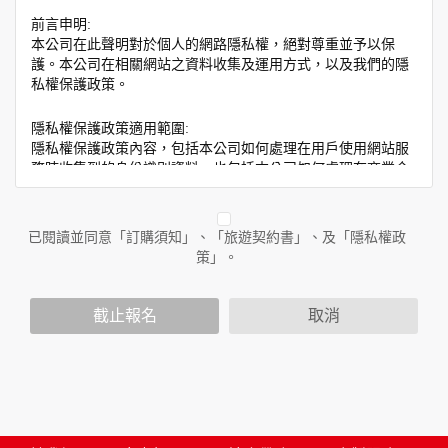
前言申明:
本公司在此聲明對於個人的網路隱私權，絕對尊重並予以保
護。本公司在相關網站之資料收集及運用方式，以及我們的隱
私權保護政策。
隱私權保護政策適用範圍:
隱私權保護政策內容，包括本公司如何處理在用戶使用網站服
務時收集到的身份識別資料，也包括本公司如何處理在商業合
作與本公司合作時分享的任何身份識別資料。隱私權保護政策
不適用於本公司以外的公司或網站群，與非本站所僱用或管理
人員。例如您透過本公司旗下網站上的廣告廠商連結，這些置
已閱讀並同意「訂購須知」、「旅遊契約書」、及「隱私權政
放連結的廠商也可能蒐集您個人的資料。對於您主動提供的個
策」。
人資訊，這些廣告廠商或連結網站有其個別的隱私權保護政
策，其資料處理措施不適用於本公司隱私權保護政策。
您個人在本網站上的聊天室或討論區中任意公開個人資料的行
截止報名
取消
為，在非經加密的保護下，亦不適用於本公司隱私權保護政
策。
資料的蒐集與使用方式:
為了在本網站提供您最佳的互動性服務，可能會請您提供相關
個人的資料，其範圍如下：