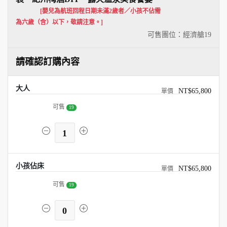
[嬰兒為航班回程日期未滿2歲者／小孩不佔需
為六歲（含）以下，敬請注意。]
可售團位：經濟艙
19
請確認訂購內容
大人
NT$65,800
可售
19
1
小孩佔床
NT$65,800
可售
19
0