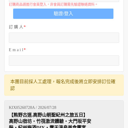
訂購商品請進行會員登入，非會員訂購需先驗證聯絡資料。
驗證/登入
訂 購 人
E m a i l
本團目前採人工處理，報名完成後將立即安排訂位確
認
KIX05260728A / 2026/07/28
【熊野古道.高野山朝聖紀州之旅五日】
高野山宿坊‧竹筏激流體驗‧大門坂平安
裝‧紀州梅酒DIY‧露天溫泉美食饗宴