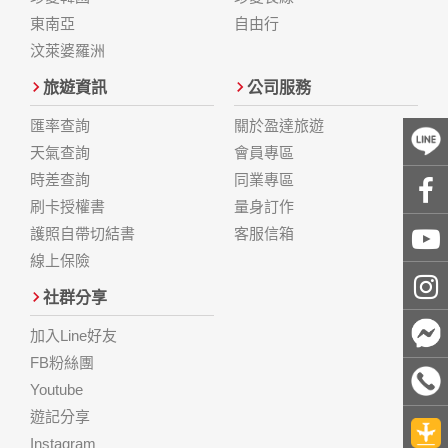
用的瀏覽器、瀏覽及點選資料紀錄等。本網站會對個別連線者
東南亞
自由行
的瀏覽器予以標示，歸納使用者瀏覽器在本網站內部所瀏覽的
汶萊婆羅洲
網頁，除非您願意告知您的個人資料，否則本網站不會也無法
將此項記錄和您對應。請您注意，在本網站網刊登廣告之廠
旅遊資訊
公司服務
商，或與連結本網站，也可能蒐集您個人的資料。對於您主動
提供的個人資訊，這些廣告廠商、或連結網站有其個別的私權
匯率查詢
關於盈達旅遊
保護政策，其資料處理措施不適用本網站隱私權保護政策，本
天氣查詢
會員專區
公司不負任何連帶責任。
本網站將在事前或註冊登錄取得您的同意後，傳送商業性資料
時差查詢
同業專區
或電子郵件給您。本公司除了在該資料或電子郵件上註明是由
刷卡授權書
量身訂作
本公司發送，也會在該資料或電子郵件上提供您能隨時停止接
護照自帶切結書
客服信箱
收這些資料或電子郵件的方法及說明。
線上保險
資料使用:
社群分享
本公司不會向任何人出售或出借您的個人識別資料。
在以下情況下， 本公司會向其他人士或公司提供您的個人識別
加入Line好友
資料：
1.遵守法令或政府機關的要求；或我們發覺您在網站上的行為
FB粉絲團
違反本公司旗下網站的會員條款或產品、服務的特定使用指
Youtube
南。
遊記分享
2.為了保護使用者個人隱私，我們無法為您查詢其他使用者的
帳號資料。若您有相關法律上問題需查閱他人資料時，請務必
Instagram