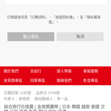
務時收集到的身份識別資料，也包括本公司如何處理在商業合
作與本公司合作時分享的任何身份識別資料。隱私權保護政策
不適用於本公司以外的公司或網站群，與非本站所僱用或管理
人員。例如您透過本公司旗下網站上的廣告廠商連結，這些置
已閱讀並同意「訂購須知」、「旅遊契約書」、及「隱私權政
放連結的廠商也可能蒐集您個人的資料。對於您主動提供的個
策」。
人資訊，這些廣告廠商或連結網站有其個別的隱私權保護政
策，其資料處理措施不適用於本公司隱私權保護政策。
您個人在本網站上的聊天室或討論區中任意公開個人資料的行
截止報名
取消
為，在非經加密的保護下，亦不適用於本公司隱私權保護政
策。
資料的蒐集與使用方式:
為了在本網站提供您最佳的互動性服務，可能會請您提供相關
個人的資料，其範圍如下：
本網站在您使用服務信箱、問卷調查等互動性功能時，會保留
關於我們
自由行
達人帶路
客製服務
您所提供的姓名、電子郵件地址、聯絡方式及使用時間等。
金質獎專區
同業專區
聯絡我們
影音專區
於一般瀏覽時，伺服器會自行記錄相關行徑，包括您使用連線
設備的 IP 位址、使用時間、使用的瀏覽器、瀏覽及點選資料記
錄等，做為我們增進網站服務的參考依據，此記錄為內部應
交觀綜第 2182號 品保北 0744號
用，決不對外公布。
代表人：張鳴育 網站聯絡人：李一品
為提供精確的服務，我們會將收集的問卷調查內容進行統計與
分析，分析結果之統計數據或說明文字呈現，除供內部研究
綜合旅行社推薦 | 金旅獎團隊 | 日本 韓國 越南 泰國 汶
外，我們會視需要公佈統計數據及說明文字，但不涉及特定個