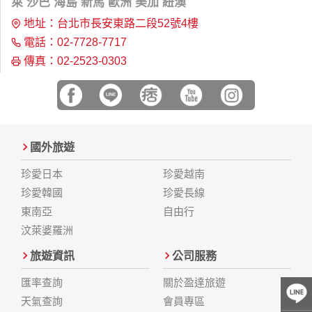
萊 沙巴 海島 新馬 歐洲 美加 紐澳
人之資料。
地址：台北市長安東路二段52號4樓
除非取得您的同意或其他法令之特別規定，本網站絕不會將您
的個人資料揭露予第三人或使用於蒐集目的以外之其他用途。
電話：02-7728-7717
在您於本網站註冊帳號、使用本網站相關產品、服務、活動或
傳真：02-2523-0303
贈獎時，本網站會收集您的個人識別資料，本網站也可以從商
業夥伴處取得個人資料。
當客戶在本網站註冊時，我們會取得您的姓名、電話、住址、
身份證字號、電子郵件、出生日期、性別、行業等相關資料，
當您註冊成功，並登入使用我們的服務後，我們即取得您的資
料。註冊時，本網站取得您的姓名、電話、住址、身份證字
國外旅遊
號、電子郵件、出生日期、性別、行業等相關資料，當您註冊
成功，並登入使用我們的服務後，本網站即取得您的資料。
珍愛日本
珍愛越南
其他除了上述，會保留您在上網瀏覽或查詢時，伺服器自行產
珍愛韓國
珍愛長線
生的相關記錄，包括您使用連線設備的 IP 位址、使用時間、使
用的瀏覽器、瀏覽及點選資料紀錄等。本網站會對個別連線者
東南亞
自由行
的瀏覽器予以標示，歸納使用者瀏覽器在本網站內部所瀏覽的
汶萊婆羅洲
網頁，除非您願意告知您的個人資料，否則本網站不會也無法
將此項記錄和您對應。請您注意，在本網站網刊登廣告之廠
旅遊資訊
公司服務
商，或與連結本網站，也可能蒐集您個人的資料。對於您主動
提供的個人資訊，這些廣告廠商、或連結網站有其個別的私權
匯率查詢
關於盈達旅遊
保護政策，其資料處理措施不適用本網站隱私權保護政策，本
天氣查詢
會員專區
公司不負任何連帶責任。