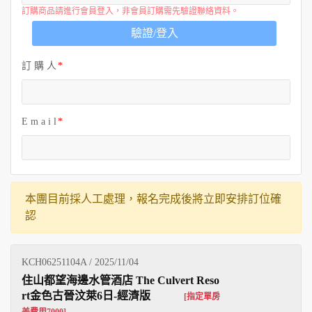
訂購商品請進行會員登入，非會員訂購需先驗證聯絡資料。
驗證/登入
訂 購 人
E m a i l
本團目前採人工處理，報名完成後將立即安排訂位確
認
KCH06251104A / 2025/11/04
住山都望海邊水管酒店 The Culvert Reso
rt金色古晉汶萊6日-經濟版
[指定單房