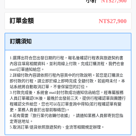
小計
NT$27,900
訂單金額
NT$27,900
訂購須知
1.選擇出符合您出發日期的行程，報名後確認行程表與旅遊契約書
內容且填寫相關資料，並利用線上付款，完成訂購流程，我們也會
mail訂單通知給您。
2.詳細付款內容請依照行程內容頁中的付款說明。若您是訂購須立
即付款的行程，請立即於線上即時完成 全額付款，若逾時未付，本
站系統將自動取消訂單，不會保留您的訂位。
3.付款完成後，系統會 mail封付款成功通知信函給您，經專屬服務
人員訂單確認OK後，最晚於出發前三天，提供行程確認單與團體行
程確認文件給您，您也可以在訂單查詢中得知(若行程確認單有變
更，業務人員會於出發前聯絡您)。
4.若有需要『旅行業代收轉付收據』，請通知業務人員郵寄到您指
定寄送地址。
5.取消訂單/退貨依照旅遊契約、金流等相關規定辦理。