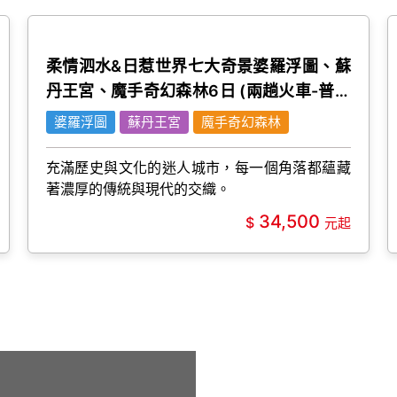
柔情泗水&日惹世界七大奇景婆羅浮圖、蘇
丹王宮、魔手奇幻森林6日 (兩趟火車-普通
艙)稅險)
婆羅浮圖
蘇丹王宮
魔手奇幻森林
充滿歷史與文化的迷人城市，每一個角落都蘊藏
著濃厚的傳統與現代的交織。
34,500