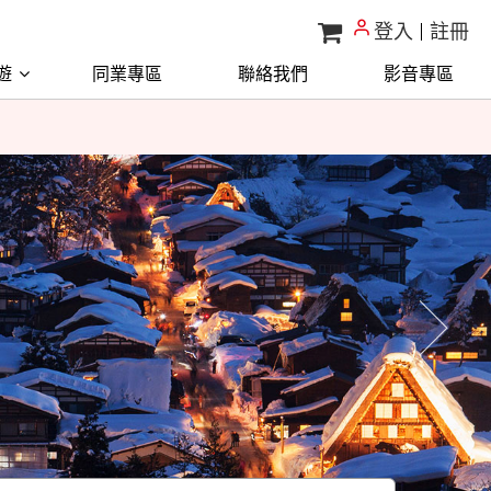
登入
註冊
遊
同業專區
聯絡我們
影音專區
請勿理會，
請勿理會，
往後