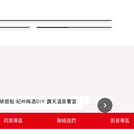
到京都古樸.傳統文化與現代科技的旅遊天堂
麗景色
精選國外熱門行程
元大卡友專區
獨信步•熊野古道朝聖之旅】
【印尼的
峽遊船‧紀州梅酒DIY‧露天溫泉饗宴
勿里洞跳
同業專區
聯絡我們
影音專區