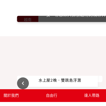
越南魅力綻放！古街風情、美食飄香、壯麗自
安，帶您深入探索越南的精彩與
越南
【完美秘境仙本那．2人成行】
水上屋2晚．雙跳島浮潛
關於我們
自由行
達人帶路