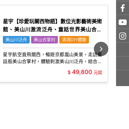
星宇【珍愛玩關西物語】數位光影藝術美術
【
館、美山川激流泛舟、童話世界美山合掌
野
村、京都嵐山絕景、清酒DIY體驗五日話星
梅
美山川泛舟
美山合掌村
清酒DIY體驗
竹
宇【珍愛玩關西物語】數位光影藝術美術
館、美山川激流泛舟、童話世界美山合掌
星宇航空直飛關西，暢遊京都嵐山美景，走訪童
走
話般美山合掌村，體驗刺激美山川泛舟，結合數
平
村、京都嵐山絕景、清酒DIY體驗五日
位光影藝術與清酒DIY，五日深度文化之旅。
朝
49,800