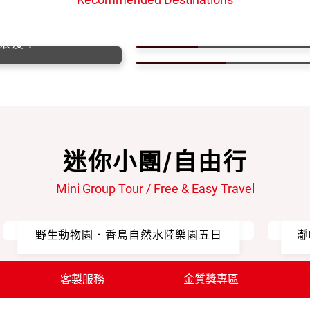
然交織，從下龍灣到會
日本文化之旅：從東京繁華
浪漫！
汶萊探秘黃金國度的壯
日本
汶萊/沙巴/婆羅洲
迷你小團/自由行
Mini Group Tour / Free & Easy Travel
【富國島雲端纜車4人成行】
【
野生動物園．香島自然水陸樂園五日
瀞
客製服務
金質獎專區