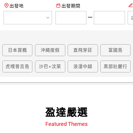
出發地
出發期間
日本賞楓
沖繩度假
直飛芽莊
富國島
虎哩普吉島
沙巴+汶萊
浪漫中越
黑部壯麗行
盈達嚴選
Featured Themes