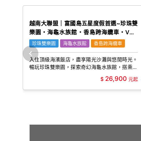
越南大聯盟｜富國島五星度假首選~珍珠雙
樂園・海龜水族館・香島跨海纜車・VUI-
FEST 五日(嚴選)
珍珠雙樂園
海龜水族館
香島跨海纜車
入住頂級海濱飯店，盡享陽光沙灘與悠閒時光。
暢玩珍珠雙樂園，探索奇幻海龜水族館，搭乘香
島跨海纜車俯瞰碧海藍天，夜訪VUI-FEST感受
26,900
繽紛海島風情。