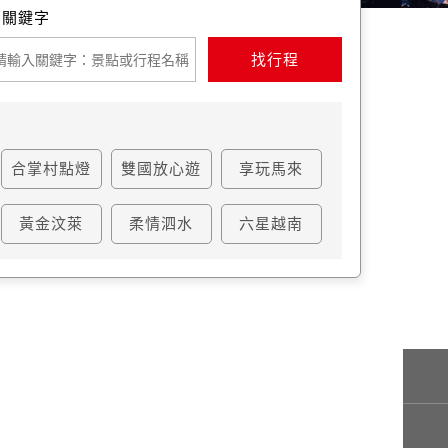
找行程
合掌村點燈
雙國放心遊
享玩馬來
黃金汶萊
柔情泗水
六星越南