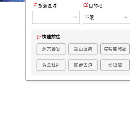
旅遊區域
目的地
快速前往
洞穴饗宴
銀山溫泉
渡輪雙城記
黃金杜拜
熊野古道
砂拉越