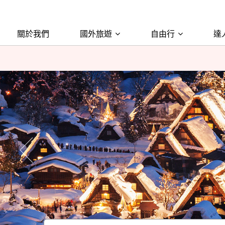
關於我們
國外旅遊
自由行
達
若接獲假
若接獲假
往前