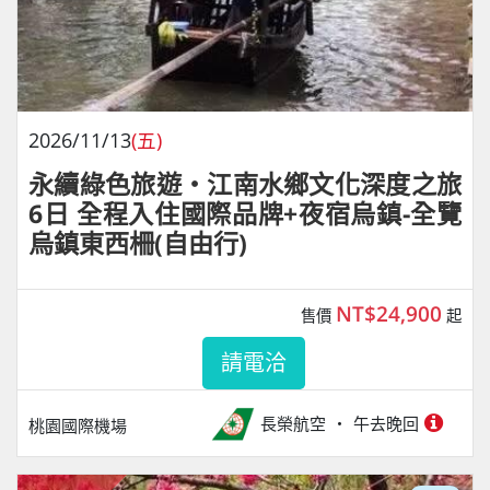
2026/11/13
(五)
永續綠色旅遊・江南水鄉文化深度之旅
6日 全程入住國際品牌+夜宿烏鎮-全覽
烏鎮東西柵(自由行)
NT$24,900
售價
起
請電洽
長榮航空
午去晚回
桃園國際機場