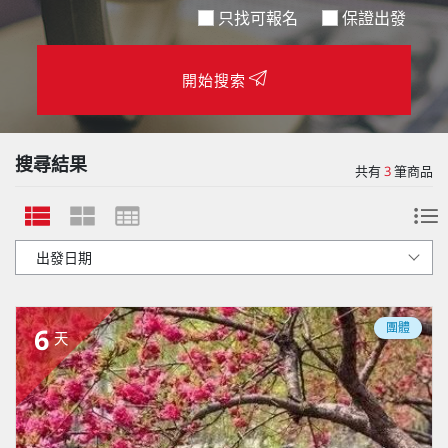
只找可報名
保證出發
開始搜索
搜尋結果
共有
3
筆商品
團體
6
天