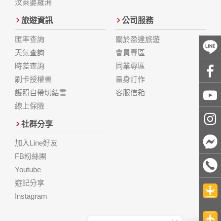
汶萊婆羅洲
旅遊資訊
公司服務
匯率查詢
關於盈達旅遊
天氣查詢
會員專區
時差查詢
同業專區
刷卡授權書
量身訂作
護照自帶切結書
客服信箱
線上保險
社群分享
加入Line好友
FB粉絲團
Youtube
遊記分享
Instagram