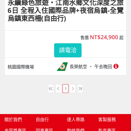
永續綠色旅遊・江南水鄉文化深度之旅
6日 全程入住國際品牌+夜宿烏鎮-全覽
烏鎮東西柵(自由行)
NT$24,900
售價
起
請電洽
長榮航空
午去晚回
桃園國際機場
1
關於我們
自由行
達人帶路
客製服務
金質獎專區
同業專區
聯絡我們
影音專區