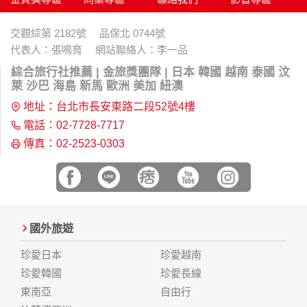
交觀綜第 2182號 品保北 0744號
代表人：張鳴育 網站聯絡人：李一品
綜合旅行社推薦 | 金旅獎團隊 | 日本 韓國 越南 泰國 汶
萊 沙巴 海島 新馬 歐洲 美加 紐澳
地址：台北市長安東路二段52號4樓
電話：02-7728-7717
傳真：02-2523-0303
國外旅遊
珍愛日本
珍愛越南
珍愛韓國
珍愛長線
東南亞
自由行