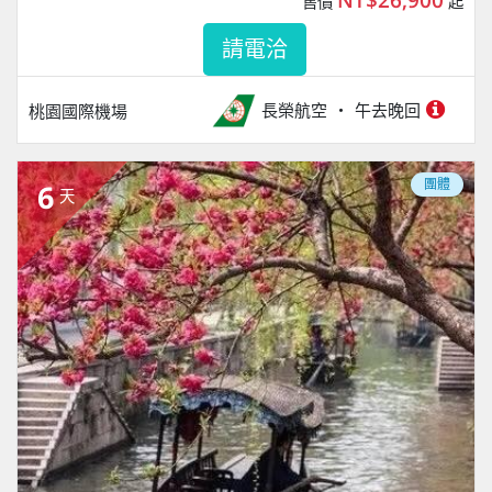
售價
起
請電洽
長榮航空
午去晚回
桃園國際機場
團體
6
天