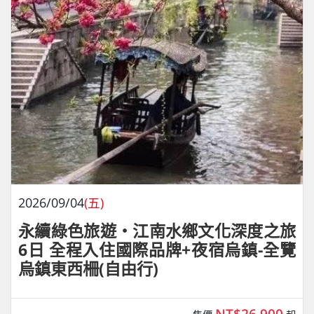
2026/09/04
(五)
永續綠色旅遊・江南水鄉文化深度之旅
6日 全程入住國際品牌+夜宿烏鎮-全覽
烏鎮東西柵(自由行)
NT$26,900