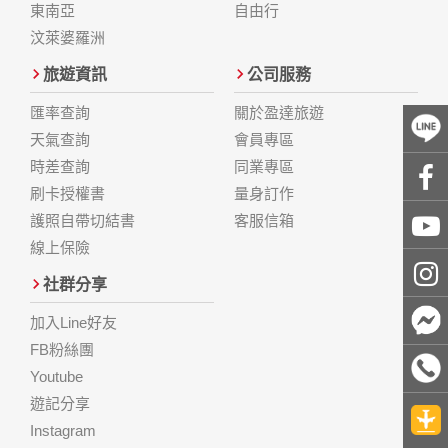
東南亞
自由行
汶萊婆羅洲
旅遊資訊
公司服務
匯率查詢
關於盈達旅遊
天氣查詢
會員專區
時差查詢
同業專區
刷卡授權書
量身訂作
護照自帶切結書
客服信箱
線上保險
社群分享
加入Line好友
FB粉絲團
Youtube
遊記分享
Instagram