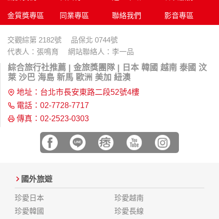
金質獎專區
同業專區
聯絡我們
影音專區
交觀綜第 2182號 品保北 0744號
代表人：張鳴育 網站聯絡人：李一品
綜合旅行社推薦 | 金旅獎團隊 | 日本 韓國 越南 泰國 汶
萊 沙巴 海島 新馬 歐洲 美加 紐澳
地址：台北市長安東路二段52號4樓
電話：02-7728-7717
傳真：02-2523-0303
國外旅遊
珍愛日本
珍愛越南
珍愛韓國
珍愛長線