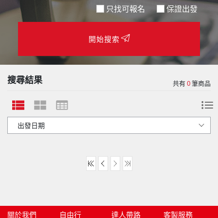
只找可報名
保證出發
開始搜索
搜尋結果
共有
0
筆商品
關於我們
自由行
達人帶路
客製服務