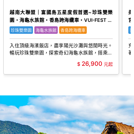
越南大聯盟｜富國島五星度假首選~珍珠雙樂
柔
園・海龜水族館・香島跨海纜車・VUI-FEST 五
宮
日(嚴選)
珍珠雙樂園
海龜水族館
香島跨海纜車
婆
入住頂級海濱飯店，盡享陽光沙灘與悠閒時光。
充
暢玩珍珠雙樂園，探索奇幻海龜水族館，搭乘香
著
島跨海纜車俯瞰碧海藍天，夜訪VUI-FEST感受
26,900
繽紛海島風情。