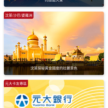
汶萊/沙巴/婆羅洲
汶萊探秘黃金國度的壯麗景色
元大卡友專區