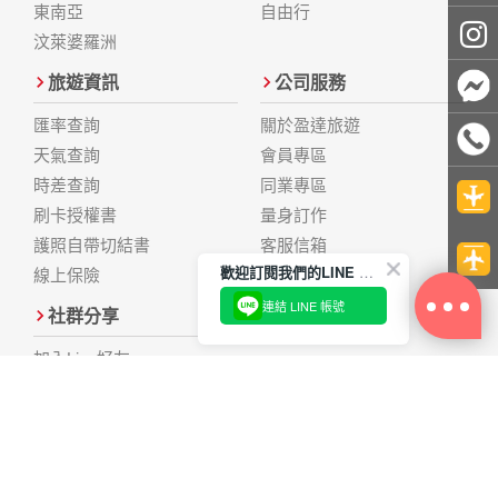
東南亞
自由行
汶萊婆羅洲
旅遊資訊
公司服務
匯率查詢
關於盈達旅遊
天氣查詢
會員專區
時差查詢
同業專區
刷卡授權書
量身訂作
護照自帶切結書
客服信箱
歡迎訂閱我們的LINE 官方帳號
線上保險
連結 LINE 帳號
社群分享
加入Line好友
FB粉絲團
Youtube
遊記分享
Instagram