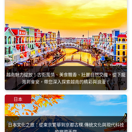
越南魅力綻放！古街風情、美食飄香、壯麗自然交織，從下龍
灣到會安，帶您深入探索越南的精彩與浪漫！
日本
日本文化之旅：從東京繁華到京都古樸.傳統文化與現代科技
的旅遊天堂