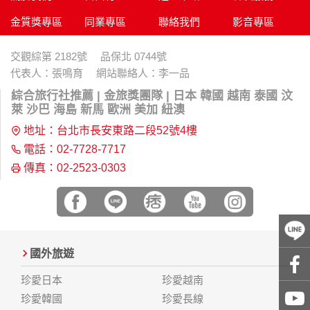
金質獎專區
同業專區
聯絡我們
影音專區
交觀綜第 2182號 品保北 0744號
代表人：張鳴育 網站聯絡人：李一品
綜合旅行社推薦 | 金旅獎團隊 | 日本 韓國 越南 泰國 汶
萊 沙巴 海島 新馬 歐洲 美加 紐澳
地址：台北市長安東路二段52號4樓
電話：02-7728-7717
傳真：02-2523-0303
國外旅遊
珍愛日本
珍愛越南
珍愛韓國
珍愛長線