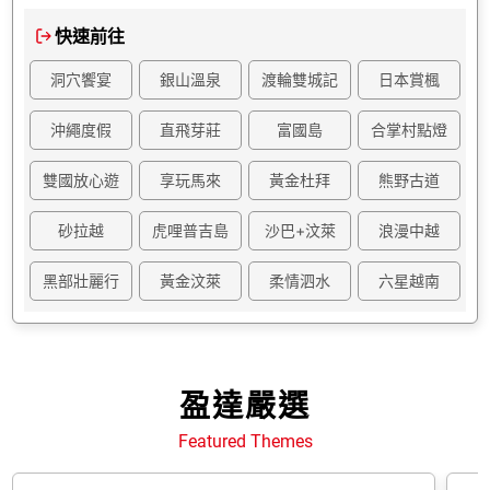
快速前往
洞穴饗宴
銀山溫泉
渡輪雙城記
日本賞楓
沖繩度假
直飛芽莊
富國島
合掌村點燈
雙國放心遊
享玩馬來
黃金杜拜
熊野古道
砂拉越
虎哩普吉島
沙巴+汶萊
浪漫中越
黑部壯麗行
黃金汶萊
柔情泗水
六星越南
盈達嚴選
Featured Themes