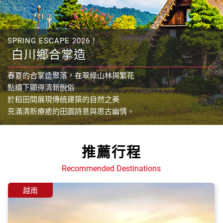
SPRING ESCAPE 2026！
白川鄉合掌造
春夏的合掌造聚落，在翠綠山林與繁花
點綴下顯得清新脫俗
於稻田間展現傳統建築的自然之美
充滿清新療癒的田園詩意與思古幽情。
推薦行程
Recommended Destinations
越南