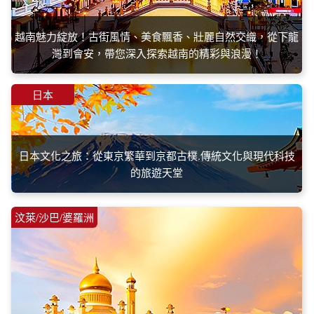
越南魅力綻放！古街風情、美食飄香、壯麗自然交織，從下龍
灣到會安，帶您深入探索越南的精彩與浪漫！
日本
日本文化之旅：從東京繁華到京都古樸.傳統文化與現代科技
的旅遊天堂
汶萊/沙巴/婆羅洲