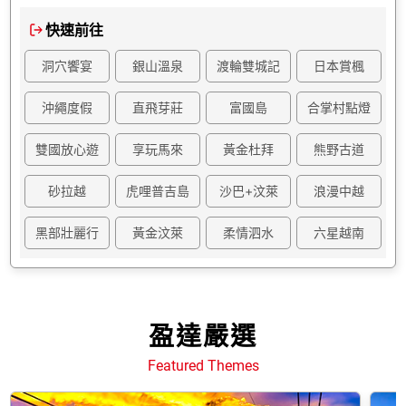
快速前往
洞穴饗宴
銀山溫泉
渡輪雙城記
日本賞楓
沖繩度假
直飛芽莊
富國島
合掌村點燈
雙國放心遊
享玩馬來
黃金杜拜
熊野古道
砂拉越
虎哩普吉島
沙巴+汶萊
浪漫中越
黑部壯麗行
黃金汶萊
柔情泗水
六星越南
盈達嚴選
Featured Themes