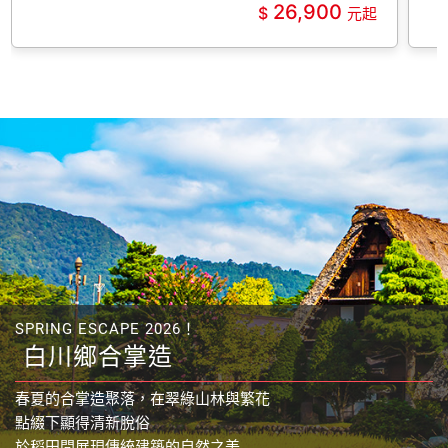
26,900
繽紛海島風情。
SPRING ESCAPE 2026！
白川鄉合掌造
春夏的合掌造聚落，在翠綠山林與繁花
點綴下顯得清新脫俗
於稻田間展現傳統建築的自然之美