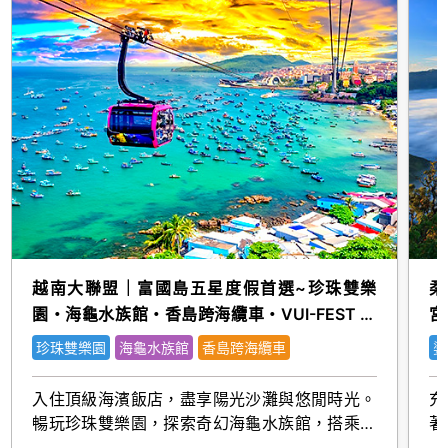
越南大聯盟｜富國島五星度假首選~珍珠雙樂
柔
園・海龜水族館・香島跨海纜車・VUI-FEST 五
宮
日(嚴選)
珍珠雙樂園
海龜水族館
香島跨海纜車
婆
入住頂級海濱飯店，盡享陽光沙灘與悠閒時光。
充
暢玩珍珠雙樂園，探索奇幻海龜水族館，搭乘香
著
島跨海纜車俯瞰碧海藍天，夜訪VUI-FEST感受