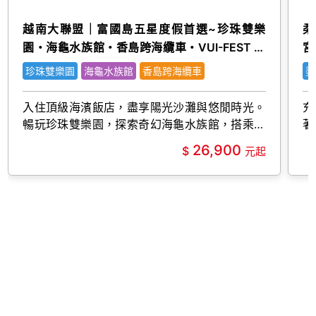
越南大聯盟｜富國島五星度假首選~珍珠雙樂
柔
園・海龜水族館・香島跨海纜車・VUI-FEST 五
宮
日(嚴選)
珍珠雙樂園
海龜水族館
香島跨海纜車
婆
入住頂級海濱飯店，盡享陽光沙灘與悠閒時光。
充
暢玩珍珠雙樂園，探索奇幻海龜水族館，搭乘香
著
島跨海纜車俯瞰碧海藍天，夜訪VUI-FEST感受
26,900
繽紛海島風情。