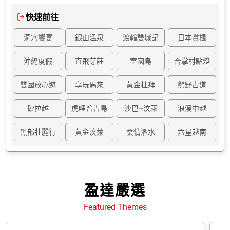
快速前往
洞穴饗宴
銀山溫泉
渡輪雙城記
日本賞楓
沖繩度假
直飛芽莊
富國島
合掌村點燈
雙國放心遊
享玩馬來
黃金杜拜
熊野古道
砂拉越
虎哩普吉島
沙巴+汶萊
浪漫中越
黑部壯麗行
黃金汶萊
柔情泗水
六星越南
盈達嚴選
Featured Themes