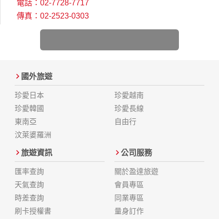
電話：02-7728-7717
傳真：02-2523-0303
國外旅遊
珍愛日本
珍愛越南
珍愛韓國
珍愛長線
東南亞
自由行
汶萊婆羅洲
旅遊資訊
公司服務
匯率查詢
關於盈達旅遊
天氣查詢
會員專區
時差查詢
同業專區
刷卡授權書
量身訂作