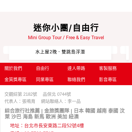
迷你小團/自由行
Mini Group Tour / Free & Easy Travel
【完美秘境仙本那．2人成行】
水上屋2晚．雙跳島浮潛
關於我們
自由行
達人帶路
客製服務
金質獎專區
同業專區
聯絡我們
影音專區
交觀綜第 2182號 品保北 0744號
代表人：張鳴育 網站聯絡人：李一品
綜合旅行社推薦 | 金旅獎團隊 | 日本 韓國 越南 泰國 汶
萊 沙巴 海島 新馬 歐洲 美加 紐澳
地址：台北市長安東路二段52號4樓