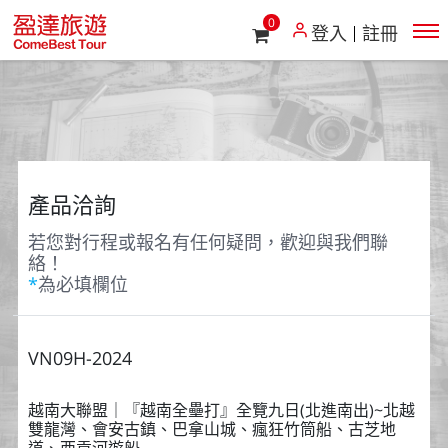
0
登入
註冊
產品洽詢
若您對行程或報名有任何疑問，歡迎與我們聯
絡！
*
為必填欄位
VN09H-2024
越南大聯盟｜『越南全壘打』全覽九日(北進南出)~北越
雙龍灣、會安古鎮、巴拿山城、瘋狂竹筒船、古芝地