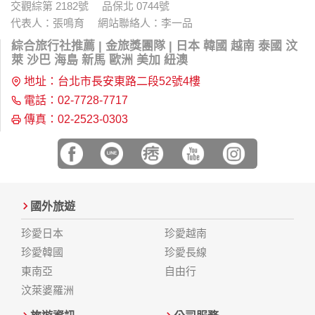
交觀綜第 2182號 品保北 0744號
代表人：張鳴育 網站聯絡人：李一品
綜合旅行社推薦 | 金旅獎團隊 | 日本 韓國 越南 泰國 汶
萊 沙巴 海島 新馬 歐洲 美加 紐澳
地址：台北市長安東路二段52號4樓
電話：02-7728-7717
傳真：02-2523-0303
國外旅遊
珍愛日本
珍愛越南
珍愛韓國
珍愛長線
東南亞
自由行
汶萊婆羅洲