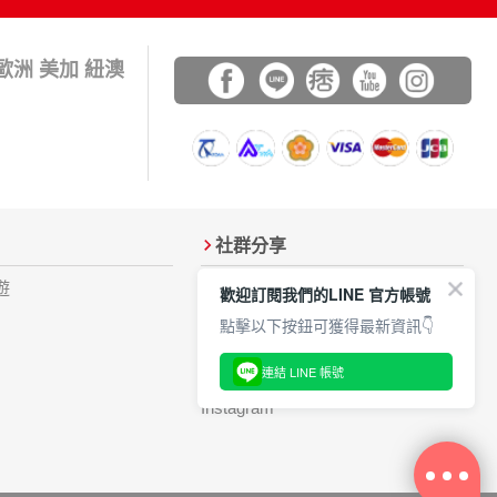
 歐洲 美加 紐澳
社群分享
遊
加入Line好友
歡迎訂閱我們的LINE 官方帳號
FB粉絲團
點擊以下按鈕可獲得最新資訊👇
Youtube
連結 LINE 帳號
遊記分享
Instagram