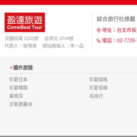
綜合旅行社推薦 |
地址：台北市長
交觀綜第 2182號 品保北 0744號
電話：02-7728-
代表人：張鳴育 網站聯絡人：李一品
國外旅遊
珍愛日本
珍愛越南
珍愛韓國
珍愛長線
東南亞
自由行
汶萊婆羅洲