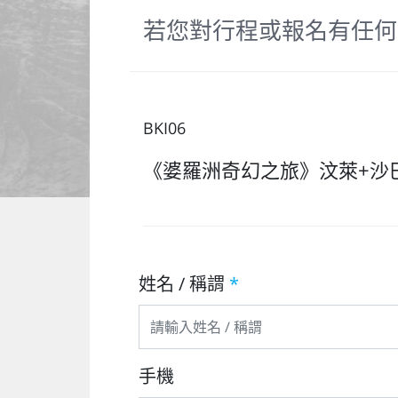
若您對行程或報名有任何
BKI06
《婆羅洲奇幻之旅》汶萊+沙巴
姓名 / 稱謂
*
手機