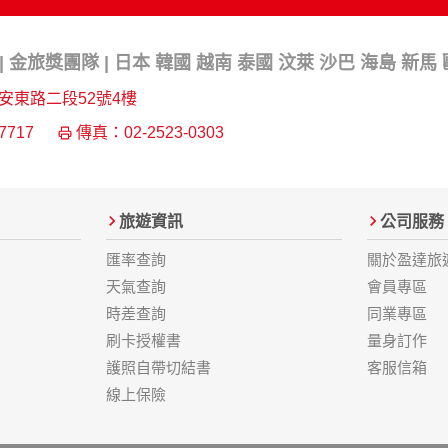
 金旅獎團隊 | 日本 韓國 越南 泰國 汶萊 沙巴 海島 新馬
安東路二段52號4樓
7717
傳真：02-2523-0303
旅遊資訊
公司服務
匯率查詢
關於盈達旅
天氣查詢
會員專區
時差查詢
同業專區
刷卡授權書
量身訂作
護照自帶切結書
客服信箱
線上保險