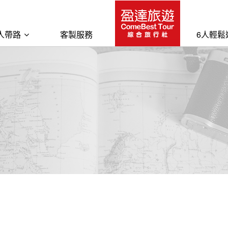
人帶路
客製服務
6人輕鬆