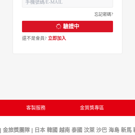
忘記密碼?
驗證中
還不是會員?
立即加入
客製服務
金質獎專區
 金旅獎團隊 | 日本 韓國 越南 泰國 汶萊 沙巴 海島 新馬